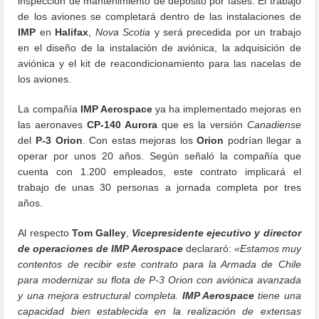
inspección de mantenimiento de depósito por fases. El
trabajo
de
los aviones
se completará dentro de las instalaciones de
IMP
en
Halifax
,
Nova Scotia
y será
precedida por un trabajo
en el diseño de la instalación de aviónica
, la adquisición
de
aviónica
y el kit de reacondicionamiento para las nacelas de
los aviones.
La compañía
IMP Aerospace
ya ha implementado mejoras en
las aeronaves
CP-140 Aurora
que es la versión
Canadiense
del
P-3 Orion
. Con estas mejoras los
Orion
podrían llegar a
operar por unos 20 años. Según señaló la compañía que
cuenta con 1.200 empleados, este contrato implicará el
trabajo de unas 30 personas a jornada completa por tres
años.
Al respecto
Tom
Galley
,
Vicepresidente ejecutivo y director
de operaciones de IMP Aerospace
declararó
:
«Estamos muy
contentos de recibir este contrato para la Armada de Chile
para modernizar
su flota de P-3 Orion con aviónica avanzada
y una mejora
estructural completa
.
IMP
Aerospace
tiene
una
capacidad bien establecida en la realización de
extensas