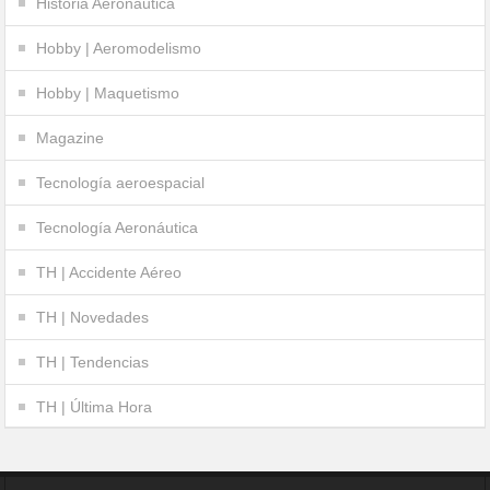
Historia Aeronáutica
Hobby | Aeromodelismo
Hobby | Maquetismo
Magazine
Tecnología aeroespacial
Tecnología Aeronáutica
TH | Accidente Aéreo
TH | Novedades
TH | Tendencias
TH | Última Hora