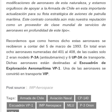
modificaciones
de aeronaves
de esta naturaleza, y estamos
orgullosos de apoyar a
la Armada de Chile
en esta importante
actualización para su flota estratégica de
aviones de patrulla
marítima
. Este contrato
consolida aún más
nuestra reputación
como un proveedor de
clase mundial
de
servicios de
aeronaves
en profundidad
de este tipo
«
.
Recordemos que como hemos dicho estas aeronaves se
recibieron a contar del 5 de marzo de 1993. En total eran
ocho aeronaves numeradas del 401 al 408, de las cuales solo
2 eran modelo
P-3A
(antisubmarino) y 6
UP-3A
de transporte.
Dichas aeronaves están destinadas al
Escuadrón de
Exploración Aeromarítima VP-1
. Una de las aeronaves se
convirtió en transporte
VIP
.
Post source :
IMP Aerospace
Tags:
Armada de Chile
Aviación Naval
CP-140
Escuadrón VP-1
IMP Aerospace
MLU
P-3 Orion