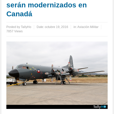
serán modernizados en
Canadá
Posted by
TallyHo
Date:
octubre 19, 2016
in:
Aviación Militar
7857 Views