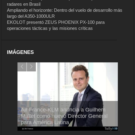
radares en Brasil
Ampliando el horizonte: Dentro del vuelo de desarrollo más
largo del A350-1000ULR
EKOLOT presentó ZEUS PHOENIX PX-100 para
operaciones tácticas y las misiones críticas
IMÁGENES
Air France-KLM anuncia a Guilhem
Thale
ra del
Mallet como nuevo Director General
capac
para América Latina
en Br