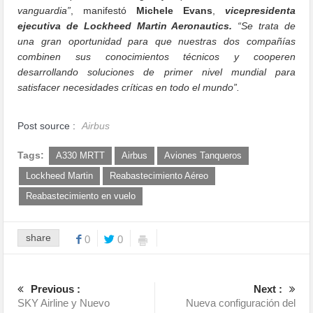
vanguardia”
, manifestó
Michele Evans
,
vicepresidenta
ejecutiva de Lockheed Martin Aeronautics.
“Se trata de
una gran oportunidad para que nuestras dos compañías
combinen sus conocimientos técnicos y cooperen
desarrollando soluciones de primer nivel mundial para
satisfacer necesidades críticas en todo el mundo”.
Post source :
Airbus
Tags:
A330 MRTT
Airbus
Aviones Tanqueros
Lockheed Martin
Reabastecimiento Aéreo
Reabastecimiento en vuelo
share
0
0
Previous :
Next :
SKY Airline y Nuevo
Nueva configuración del