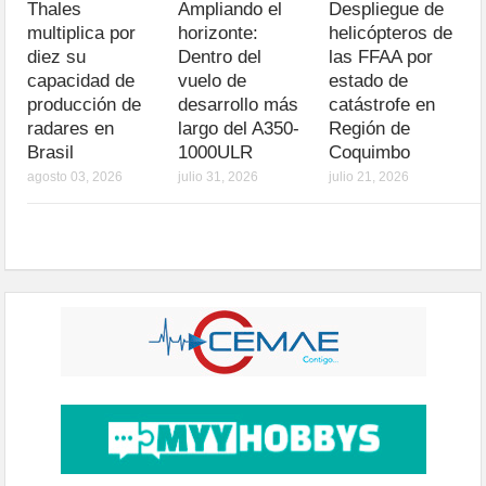
Thales
Ampliando el
Despliegue de
multiplica por
horizonte:
helicópteros de
diez su
Dentro del
las FFAA por
capacidad de
vuelo de
estado de
producción de
desarrollo más
catástrofe en
radares en
largo del A350-
Región de
Brasil
1000ULR
Coquimbo
agosto 03, 2026
julio 31, 2026
julio 21, 2026