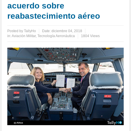
acuerdo sobre
reabastecimiento aéreo
Posted by
TallyHo
Date:
diciembre 04, 2018
in:
Aviación Militar
,
Tecnología Aeronáutica
1804 Views