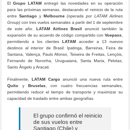
El
Grupo LATAM
entregó las novedades en su operación
para las próximas semanas, destacando el reinicio de la ruta
entre
Santiago
y
Melbourne
(operada por LATAM Airlines
Group)
con tres vuelos semanales a partir del 1 de septiembre
de este año.
LATAM Airlines Brasil
anunció también la
expansión de su acuerdo de código compartido con
Voepass
,
permitiendo a los clientes
LATAM
acceder a 13 nuevos
destinos al interior de Brasil: Ipatinga, Barreiras, Feira de
Santana, Valença, Paulo Afonso, Teixeira de Freitas, Lençóis,
Fernando de Noronha, Uruguaiana, Santa Maria, Pelotas,
Santo Ângelo y Aracati.
Finalmente,
LATAM Cargo
anunció una nueva ruta entre
Quito
y
Bruselas
, con cuatro frecuencias semanales,
permitiendo reducir el tiempo de transporte y maximizar su
capacidad de traslado entre ambas geografías.
El grupo confirmó el reinicio
de sus vuelos entre
Santiago (Chile) y