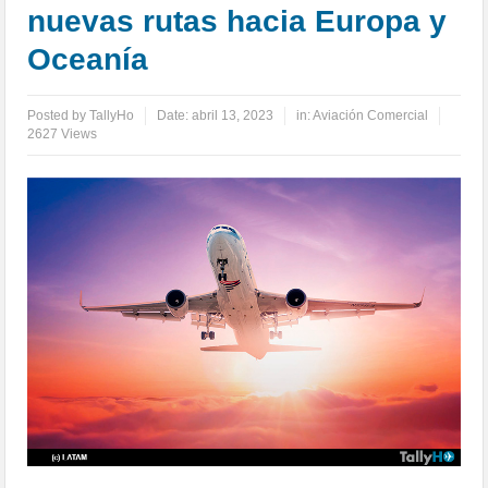
nuevas rutas hacia Europa y
Oceanía
Posted by
TallyHo
Date:
abril 13, 2023
in:
Aviación Comercial
2627 Views