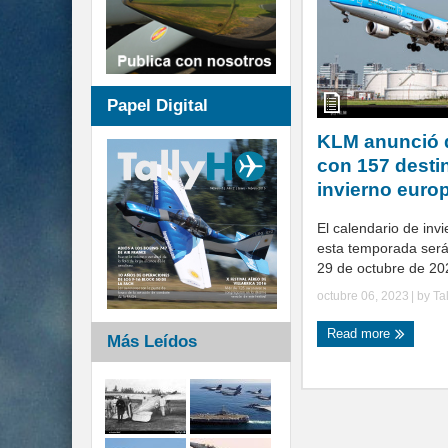
Papel Digital
KLM anunció 
con 157 desti
invierno euro
El calendario de inv
esta temporada ser
29 de octubre de 202
octubre 06, 2023
| by
Ta
Read more
Más Leídos