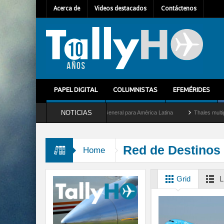
Acerca de
Videos destacados
Contáctenos
PAPEL DIGITAL
COLUMNISTAS
EFEMÉRIDES
NOTICIAS
lhem Mallet como nuevo Director General para América Latina
Thales multiplica por
Red de Destinos
Home
Grid
L