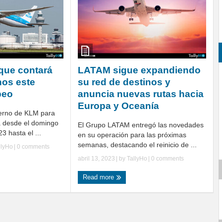
que contará
LATAM sigue expandiendo
nos este
su red de destinos y
peo
anuncia nuevas rutas hacia
Europa y Oceanía
ierno de KLM para
á desde el domingo
El Grupo LATAM entregó las novedades
3 hasta el ...
en su operación para las próximas
semanas, destacando el reinicio de ...
llyHo
|
0 comments
abril 13, 2023
| by
TallyHo
|
0 comments
Read more