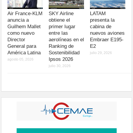
Air France-KLM
SKY Airline
LATAM
anuncia a
obtiene el
presenta la
Guilhem Mallet
primer lugar
cabina de
como nuevo
entre las
nuevos aviones
Director
aerolíneas en el
Embraer E195-
General para
Ranking de
E2
América Latina
Sostenibilidad
julio 29, 2026
Ipsos 2026
agosto 05, 2026
julio 30, 2026