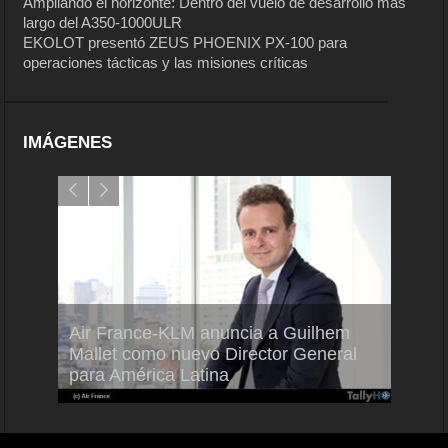
Ampliando el horizonte: Dentro del vuelo de desarrollo más
largo del A350-1000ULR
EKOLOT presentó ZEUS PHOENIX PX-100 para
operaciones tácticas y las misiones críticas
IMÁGENES
Air France-KLM anuncia a Guilhem
Thale
ra del
Mallet como nuevo Director General
capac
para América Latina
en Br