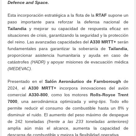
Defence and Space.
Esta incorporación estratégica a la flota de la
RTAF
supone un
paso importante para reforzar la defensa nacional de
Tailandia
y mejorar su capacidad de respuesta eficaz en
situaciones de crisis, garantizando la seguridad y la protección
del reino. Las avanzadas capacidades del
A330 MRTT+
serán
fundamentales para garantizar la soberanía de
Tailandia
,
proporcionar asistencia humanitaria y ayuda en caso de
catástrofes
(HADR)
y apoyar misiones de evacuación médica
(MEDEVAC)
.
Presentado en el
Salón Aeronáutico de Farnborough
de
2024, el
A330 MRTT+
incorpora innovaciones del avión
comercial
A330-800
, como los motores
Rolls-Royce Trent
7000
, una aerodinámica optimizada y
wing-tips
. Todo ello
permite reducir el consumo de combustible hasta un 8% y
disminuir el ruido. El aumento del peso máximo de despegue
de 242 toneladas
(frente a las 233 toneladas anteriores)
amplía aún más el alcance, aumenta la capacidad de
descarga de combustible y mejora la flexibilidad operativa.