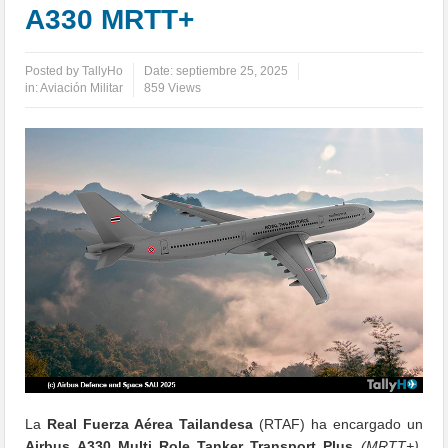
A330 MRTT+
Posted by
TallyHo
Date:
septiembre 25, 2025
in:
Aviación Militar
859 Views
La
Real Fuerza Aérea Tailandesa
(RTAF) ha encargado un
Airbus A330 Multi Role Tanker Transport Plus
(MRTT+)
.