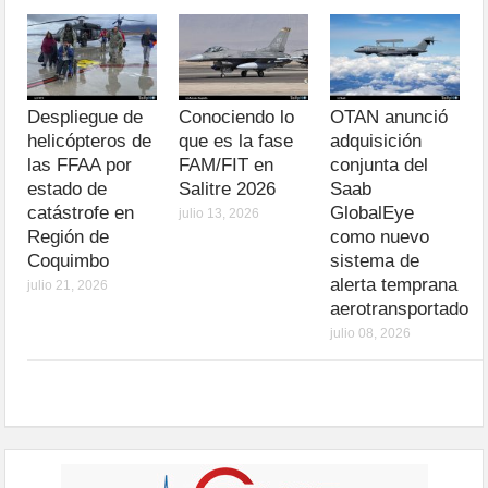
Despliegue de
Conociendo lo
OTAN anunció
helicópteros de
que es la fase
adquisición
las FFAA por
FAM/FIT en
conjunta del
estado de
Salitre 2026
Saab
catástrofe en
GlobalEye
julio 13, 2026
Región de
como nuevo
Coquimbo
sistema de
alerta temprana
julio 21, 2026
aerotransportado
julio 08, 2026