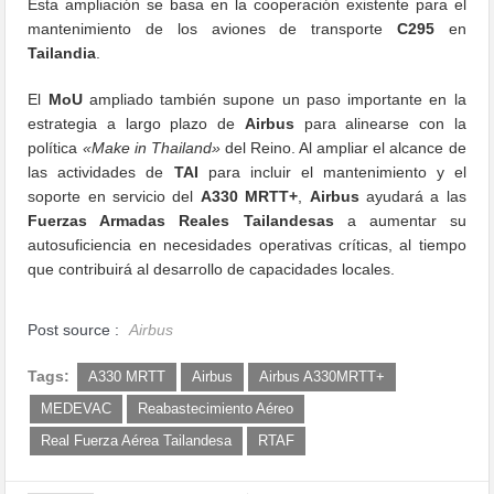
Esta ampliación se basa en la cooperación existente para el
mantenimiento de los aviones de transporte
C295
en
Tailandia
.
El
MoU
ampliado también supone un paso importante en la
estrategia a largo plazo de
Airbus
para alinearse con la
política
«Make in Thailand»
del Reino. Al ampliar el alcance de
las actividades de
TAI
para incluir el mantenimiento y el
soporte en servicio del
A330 MRTT+
,
Airbus
ayudará a las
Fuerzas Armadas Reales Tailandesas
a aumentar su
autosuficiencia en necesidades operativas críticas, al tiempo
que contribuirá al desarrollo de capacidades locales.
Post source :
Airbus
Tags:
A330 MRTT
Airbus
Airbus A330MRTT+
MEDEVAC
Reabastecimiento Aéreo
Real Fuerza Aérea Tailandesa
RTAF