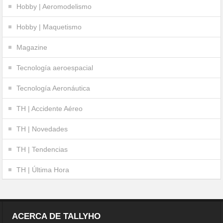
Hobby | Aeromodelismo
Hobby | Maquetismo
Magazine
Tecnología aeroespacial
Tecnología Aeronáutica
TH | Accidente Aéreo
TH | Novedades
TH | Tendencias
TH | Última Hora
ACERCA DE TALLYHO