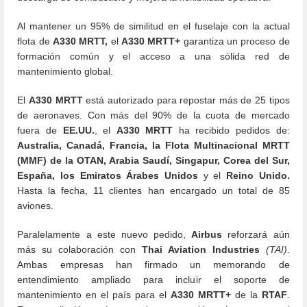
Al mantener un 95% de similitud en el fuselaje con la actual
flota de
A330 MRTT,
el
A330 MRTT+
garantiza un proceso de
formación común y el acceso a una sólida red de
mantenimiento global.
El
A330 MRTT
está autorizado para repostar más de 25 tipos
de aeronaves. Con más del 90% de la cuota de mercado
fuera de
EE.UU.
, el
A330 MRTT
ha recibido pedidos de:
Australia, Canadá, Francia, la Flota Multinacional MRTT
(MMF) de la OTAN, Arabia Saudí, Singapur, Corea del Sur,
España, los Emiratos Árabes Unidos
y el
Reino Unido.
Hasta la fecha, 11 clientes han encargado un total de 85
aviones.
Paralelamente a este nuevo pedido,
Airbus
reforzará aún
más su colaboración con
Thai Aviation Industries
(TAI)
.
Ambas empresas han firmado un memorando de
entendimiento ampliado para incluir el soporte de
mantenimiento en el país para el
A330 MRTT+
de la
RTAF
.