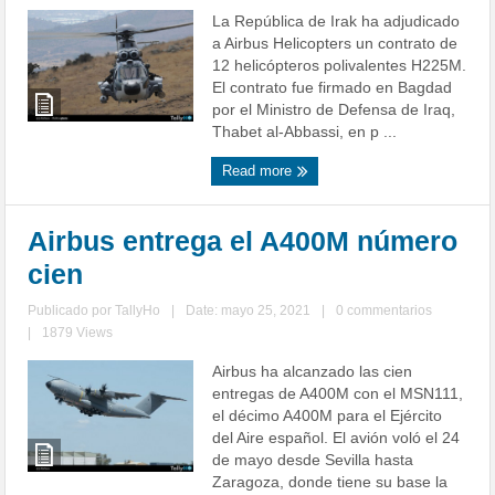
La República de Irak ha adjudicado
a Airbus Helicopters un contrato de
12 helicópteros polivalentes H225M.
El contrato fue firmado en Bagdad
por el Ministro de Defensa de Iraq,
Thabet al-Abbassi, en p ...
Read more
Airbus entrega el A400M número
cien
Publicado por
TallyHo
|
Date: mayo 25, 2021
|
0 commentarios
|
1879 Views
Airbus ha alcanzado las cien
entregas de A400M con el MSN111,
el décimo A400M para el Ejército
del Aire español. El avión voló el 24
de mayo desde Sevilla hasta
Zaragoza, donde tiene su base la