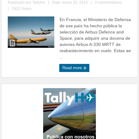
Publicado por
TallyHo
|
Date: enero 20, 2015
|
0 commentarios
|
2922 Views
En Francia, el Ministerio de Defensa
de ese país ha hecho pública la
selección de Airbus Defence and
Space, para adquirir una docena de
aviones Airbus A-330 MRTT de
reabastecimiento en vuelo. Estas ae
...
Read more