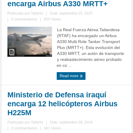
encarga Airbus A330 MRTT+
Publicado por
TallyHo
|
Date: septiembre 25, 2025
|
0 commentarios
|
855 Views
La Real Fuerza Aérea Tailandesa
(RTAF) ha encargado un Airbus
A330 Multi Role Tanker Transport
Plus (MRTT+). Esta evolución del
A330 MRTT, un avión de transporte
y reabastecimiento aéreo probado
en co ...
Read more
Ministerio de Defensa iraquí
encarga 12 helicópteros Airbus
H225M
Publicado por
TallyHo
|
Date: septiembre 08, 2024
|
0 commentarios
|
987 Views