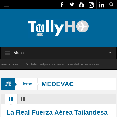
Menu
 Latina
Thales multiplica por diez su capacidad de producción de radares en Brasil
es y Farnborough, Reino Unido
Airbus U030 Flexrotor inicia sus operaciones con la
MEDEVAC
Home
La Real Fuerza Aérea Tailandesa