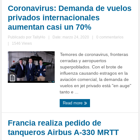
Coronavirus: Demanda de vuelos
privados internacionales
aumentan casi un 70%
Publicado por
TallyHo
|
Date: marzo 24, 2020
|
0 commentarios
|
1546 Views
Temores de coronavirus, fronteras
cerradas y aeropuertos
superpoblados. Con el brote de
influenza causando estragos en la
aviación comercial, la demanda de
vuelos en jet privado está "en auge"
tanto e ...
Read more
Francia realiza pedido de
tanqueros Airbus A-330 MRTT