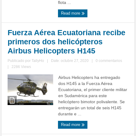
flota ...
Read more
Fuerza Aérea Ecuatoriana recibe
primeros dos helicópteros
Airbus Helicopters H145
Publicado por
TallyHo
|
Date: octubre 27, 2020
|
0 commentarios
|
2286 Views
Airbus Helicopters ha entregado
dos H145 a la Fuerza Aérea
Ecuatoriana, el primer cliente militar
en Sudamérica para este
helicóptero bimotor polivalente. Se
entregarán un total de seis H145
durante e ...
Read more