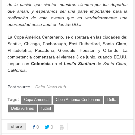
de la pasión que sienten nuestros clientes por los deportes
que aman, y esperamos ser una parte importante para la
realización de este evento que es verdaderamente una
oportunidad única aquí en los EE.UU.»
La Copa América Centenario, se disputará en las ciudades de:
Seattle, Chicago, Foxborough, East Rutherford, Santa Clara,
Philadelphia, Pasadena, Glendale, Houston y Orlando. La
competencia comenzará el viernes 3 de junio, cuando
EE.UU.
juegue con
Colombia
en el
Levi’s Stadium
de
Santa Clara
,
California
.
Post source :
Delta News Hub
Tags:
Copa América
Copa América Centenario
Delta
Delta Airlines
fútbol
share
0
0