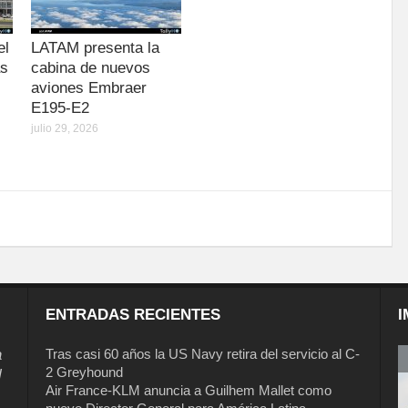
el
LATAM presenta la
as
cabina de nuevos
aviones Embraer
E195-E2
julio 29, 2026
ENTRADAS RECIENTES
I
a
Tras casi 60 años la US Navy retira del servicio al C-
2 Greyhound
l
Air France-KLM anuncia a Guilhem Mallet como