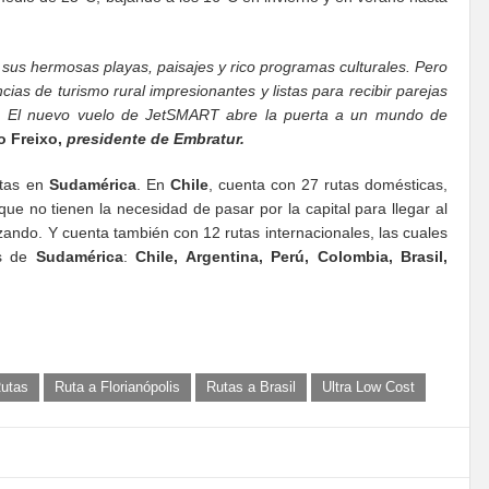
sus hermosas playas, paisajes y rico programas culturales. Pero
as de turismo rural impresionantes y listas para recibir parejas
e. El nuevo vuelo de JetSMART abre la puerta a un mundo de
o Freixo,
presidente de Embratur.
utas en
Sudamérica
. En
Chile
, cuenta con 27 rutas domésticas,
a que no tienen la necesidad de pasar por la capital para llegar al
zando. Y cuenta también con 12 rutas internacionales, las cuales
es de
Sudamérica
:
Chile, Argentina, Perú, Colombia, Brasil,
utas
Ruta a Florianópolis
Rutas a Brasil
Ultra Low Cost