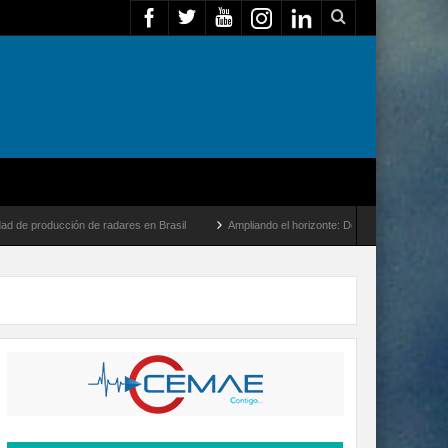
 de radares en Brasil
Ampliando el horizonte: Dentro del vuelo de desarrollo más la