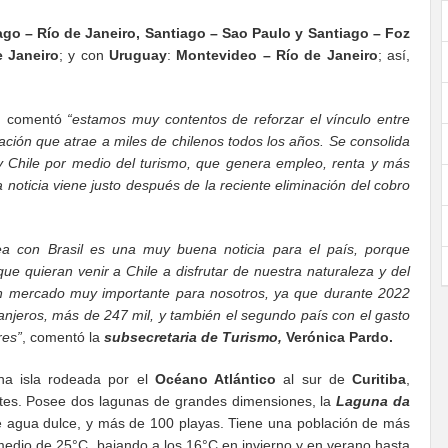
ago – Río de Janeiro, Santiago – Sao Paulo y Santiago – Foz
e Janeiro
; y con
Uruguay
:
Montevideo – Río de Janeiro
; así,
, comentó
“estamos muy contentos de reforzar el vínculo entre
nación que atrae a miles de chilenos todos los años. Se consolida
 y Chile por medio del turismo, que genera empleo, renta y más
 noticia viene justo después de la reciente eliminación del cobro
a con Brasil es una muy buena noticia para el país, porque
ue quieran venir a Chile a disfrutar de nuestra naturaleza y del
un mercado muy importante para nosotros, ya que durante 2022
anjeros, más de 247 mil, y también el segundo país con el gasto
res”
, comentó la
s
ubsecretaria de Turismo,
Verónica Pardo.
na isla rodeada por el
Océano Atlántico
al sur de
Curitiba
,
entes. Posee dos lagunas de grandes dimensiones, la
Laguna da
e agua dulce, y más de 100 playas. Tiene una población de más
medio de 25°C, bajando a los 16°C en invierno y en verano hasta