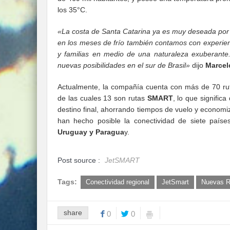
los 35°C.
«La costa de Santa Catarina ya es muy deseada por 
en los meses de frío también contamos con experienci
y familias en medio de una naturaleza exuberant
nuevas posibilidades en el sur de Brasil»
dijo
Marcel
Actualmente, la compañía cuenta con más de 70 r
de las cuales 13 son rutas
SMART
, lo que signific
destino final, ahorrando tiempos de vuelo y economi
han hecho posible la conectividad de siete país
Uruguay y Paragua
y.
Post source :
JetSMART
Tags:
Conectividad regional
JetSmart
Nuevas R
share
0
0