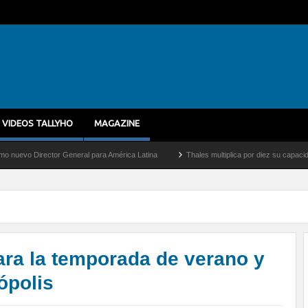
VIDEOS TALLYHO
MAGAZINE
 General para América Latina
Thales multiplica por diez su capacidad de producción
ra la temporada de verano y
ópolis