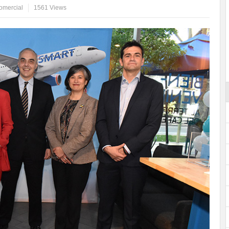
omercial
1561 Views