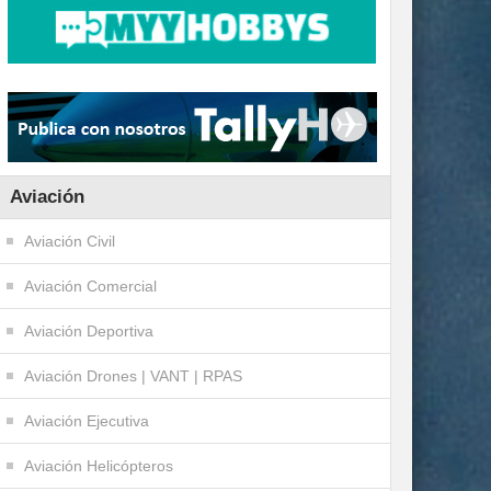
Aviación
Aviación Civil
Aviación Comercial
Aviación Deportiva
Aviación Drones | VANT | RPAS
Aviación Ejecutiva
Aviación Helicópteros