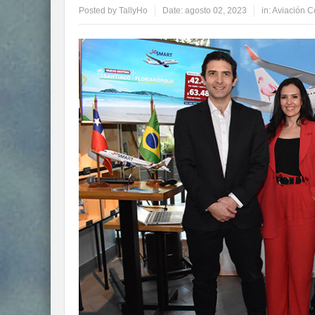
Posted by
TallyHo
Date:
agosto 02, 2023
in:
Aviación C