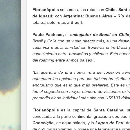
Florianópolis
se suma a las rutas con
Chile:
Santi
de Iguazú
; con
Argentina
:
Buenos Aires – Río d
totaliza siete rutas a
Brasil
.
Paulo Pacheco,
el
embajador de Brasil en Chile
Brasil y Chile con un vuelo directo más, a una desti
cada vez más la amistad sin fronteras entre Brasil
conocimiento entre brasileños y chilenos. Esta buena
del roaming entre ambos países».
“La apertura de una nueva ruta de conexión aére
aumentan las opciones para los turistas brasileños q
enoturismo que es lo que más prefieren. Este es 
fue el segundo con mayor número de visitantes extr
promedio diario individual más alto con US$103 dóla
Florianópolis
es la capital de
Santa Catarina
, u
conectada a la parte continental gracias a dos pu
Conceição
, de agua salada, y la
Lagoa do Peri
, d
de 469 mil habitantes, y posee una temperatura pro