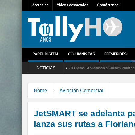
Acerca de
Videos destacados
Contáctenos
PAPEL DIGITAL
COLUMNISTAS
EFEMÉRIDES
NOTICIAS
icio al C-2 Greyhound
Air France-KLM anuncia a Guilhem Mallet como nuevo Director
Home
Aviación Comercial
JetSMART se adelanta pa
lanza sus rutas a Florian