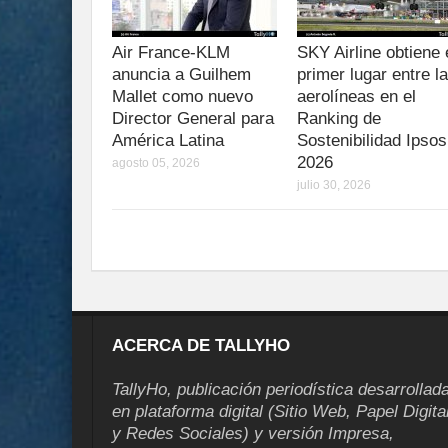
Air France-KLM
SKY Airline obtiene 
anuncia a Guilhem
primer lugar entre l
Mallet como nuevo
aerolíneas en el
Director General para
Ranking de
América Latina
Sostenibilidad Ipsos
2026
agosto 05, 2026
julio 30, 2026
ACERCA DE TALLYHO
TallyHo, publicación periodística desarrollad
en plataforma digital (Sitio Web, Papel Digita
y Redes Sociales) y versión Impresa,