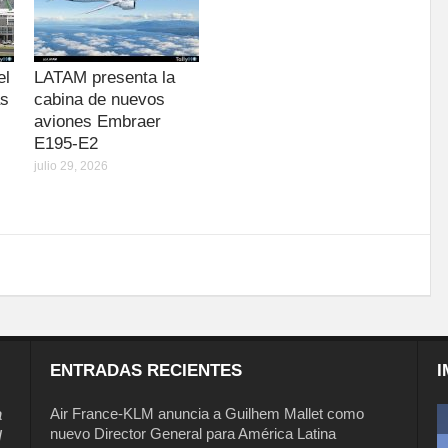
el
LATAM presenta la
as
cabina de nuevos
aviones Embraer
E195-E2
julio 29, 2026
ENTRADAS RECIENTES
I
a
Air France-KLM anuncia a Guilhem Mallet como
nuevo Director General para América Latina
l