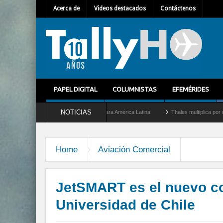
Acerca de
Videos destacados
Contáctenos
PAPEL DIGITAL
COLUMNISTAS
EFEMÉRIDES
NOTICIAS
mo nuevo Director General para América Latina
Thales multiplica por diez su capac
Home
Aviación Comercial
JetSMART es el nuevo c
Universidad de Chile