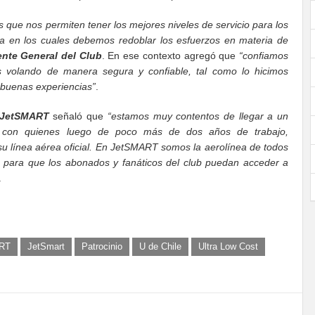
 que nos permiten tener los mejores niveles de servicio para los
a en los cuales debemos redoblar los esfuerzos en materia de
nte General del Club
. En ese contexto agregó que
“confiamos
volando de manera segura y confiable, tal como lo hicimos
 buenas experiencias”
.
 JetSMART
señaló que
“estamos muy contentos de llegar a un
, con quienes luego de poco más de dos años de trabajo,
su línea aérea oficial. En JetSMART somos la aerolínea de todos
os para que los abonados y fanáticos del club puedan acceder a
.
RT
JetSmart
Patrocinio
U de Chile
Ultra Low Cost