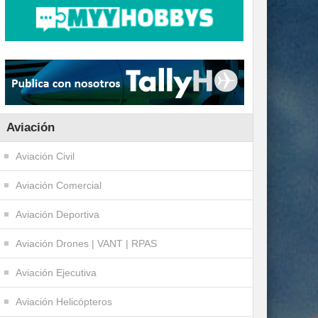
Aviación
Aviación Civil
Aviación Comercial
Aviación Deportiva
Aviación Drones | VANT | RPAS
Aviación Ejecutiva
Aviación Helicópteros