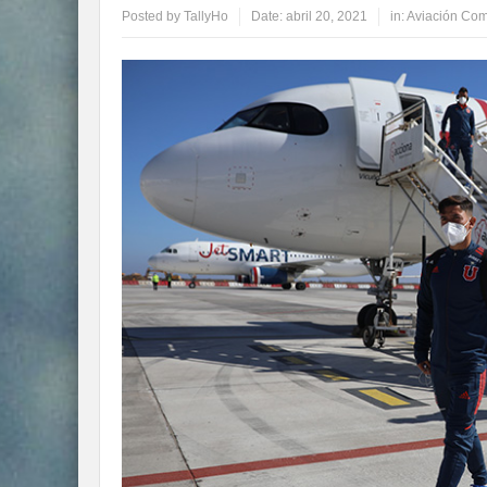
Posted by
TallyHo
Date:
abril 20, 2021
in:
Aviación Com