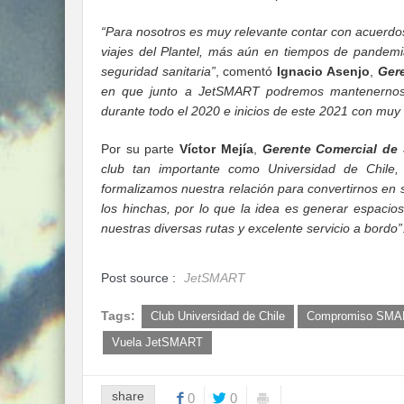
“Para nosotros es muy relevante contar con acuerdos
viajes del Plantel, más aún en tiempos de pandemi
seguridad sanitaria”
, comentó
Ignacio Asenjo
,
Gere
en que junto a JetSMART podremos mantenernos 
durante todo el 2020 e inicios de este 2021 con muy
Por su parte
Víctor Mejía
,
Gerente Comercial de
club tan importante como Universidad de Chile
formalizamos nuestra relación para convertirnos en 
los hinchas, por lo que la idea es generar espaci
nuestras diversas rutas y excelente servicio a bordo”
Post source :
JetSMART
Tags:
Club Universidad de Chile
Compromiso SMA
Vuela JetSMART
share
0
0