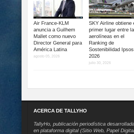
Air France-KLM
SKY Airline obtiene 
anuncia a Guilhem
primer lugar entre l
Mallet como nuevo
aerolíneas en el
Director General para
Ranking de
América Latina
Sostenibilidad Ipsos
2026
agosto 05, 2026
julio 30, 2026
ACERCA DE TALLYHO
TallyHo, publicación periodística desarrollad
en plataforma digital (Sitio Web, Papel Digita