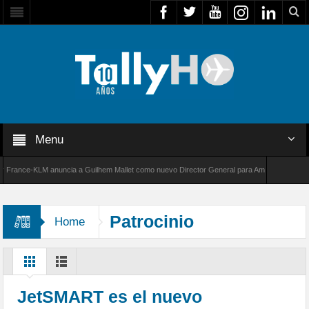
Menu
ance-KLM anuncia a Guilhem Mallet como nuevo Director General para América Latina
00 de Bombardier establece un nuevo récord de velocidad entre Los Ángeles y Farnborough,
Patrocinio
Home
JetSMART es el nuevo