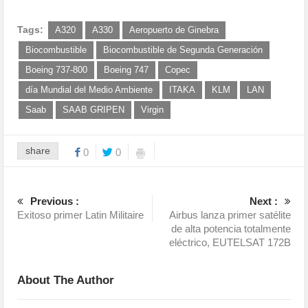
Tags:
A320
A330
Aeropuerto de Ginebra
Biocombustible
Biocombustible de Segunda Generación
Boeing 737-800
Boeing 747
Copec
día Mundial del Medio Ambiente
ITAKA
KLM
LAN
Saab
SAAB GRIPEN
Virgin
share
0
0
Previous :
Next :
Exitoso primer Latin Militaire
Airbus lanza primer satélite
de alta potencia totalmente
eléctrico, EUTELSAT 172B
About The Author