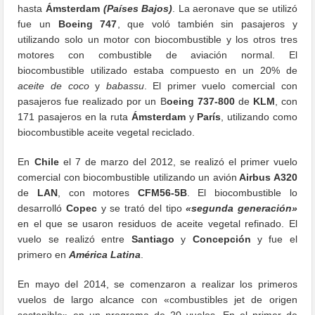
hasta
Ámsterdam
(Países Bajos)
. La aeronave que se utilizó
fue un
Boeing 747
, que voló también sin pasajeros y
utilizando solo un motor con biocombustible y los otros tres
motores con combustible de aviación normal. El
biocombustible utilizado estaba compuesto en un 20% de
aceite de coco
y
babassu
. El primer vuelo comercial con
pasajeros fue realizado por un B
oeing 737-800
de
KLM
, con
171 pasajeros en la ruta
Ámsterdam
y
París
, utilizando como
biocombustible aceite vegetal reciclado.
En
Chile
el 7 de marzo del 2012, se realizó el primer vuelo
comercial con biocombustible utilizando un avión
Airbus A320
de
LAN
, con motores
CFM56-5B
. El biocombustible lo
desarrolló
Copec
y se trató del tipo
«segunda generación»
en el que se usaron residuos de aceite vegetal refinado. El
vuelo se realizó entre
Santiago
y
Concepción
y fue el
primero en
América Latina
.
En mayo del 2014, se comenzaron a realizar los primeros
vuelos de largo alcance con «combustibles jet de origen
sostenible» en un programa de 20 vuelos. En el primer de