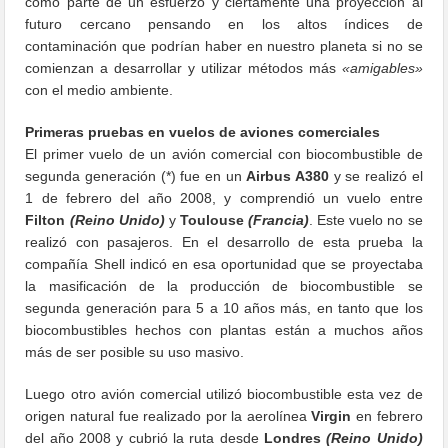
como parte de un esfuerzo y ciertamente una proyección al
futuro cercano pensando en los altos índices de
contaminación que podrían haber en nuestro planeta si no se
comienzan a desarrollar y utilizar métodos más
«amigables»
con el medio ambiente.
Primeras pruebas en vuelos de aviones comerciales
El primer vuelo de un avión comercial con biocombustible de
segunda generación (*) fue en un
Airbus A380
y se realizó el
1 de febrero del año 2008, y comprendió un vuelo entre
Filton
(Reino Unido)
y
Toulouse
(Francia)
. Este vuelo no se
realizó con pasajeros. En el desarrollo de esta prueba la
compañía Shell indicó en esa oportunidad que se proyectaba
la masificación de la producción de biocombustible se
segunda generación para 5 a 10 años más, en tanto que los
biocombustibles hechos con plantas están a muchos años
más de ser posible su uso masivo.
Luego otro avión comercial utilizó biocombustible esta vez de
origen natural fue realizado por la aerolínea
Virgin
en febrero
del año 2008 y cubrió la ruta desde
Londres
(Reino Unido)