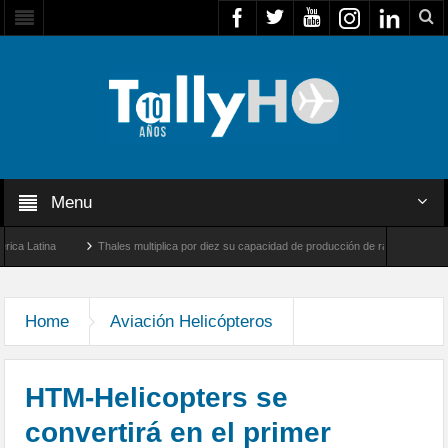
Menu
atina
Thales multiplica por diez su capacidad de producción de radares en Brasil
 y Farnborough, Reino Unido
Airbus U030 Flexrotor inicia sus operaciones con la Ag
Home
Aviación Helicópteros
HTM-Helicopters se
convertirá en el primer