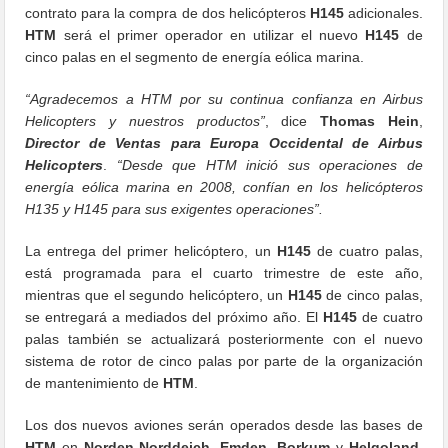
contrato para la compra de dos helicópteros
H145
adicionales.
HTM
será el primer operador en utilizar el nuevo
H145
de
cinco palas en el segmento de energía eólica marina.
“Agradecemos a HTM por su continua confianza en Airbus
Helicopters y nuestros productos”
, dice
Thomas Hein
,
Director de Ventas para Europa Occidental de Airbus
Helicopters
.
“Desde que HTM inició sus operaciones de
energía eólica marina en 2008, confían en los helicópteros
H135 y H145 para sus exigentes operaciones”.
La entrega del primer helicóptero, un
H145
de cuatro palas,
está programada para el cuarto trimestre de este año,
mientras que el segundo helicóptero, un
H145
de cinco palas,
se entregará a mediados del próximo año. El
H145
de cuatro
palas también se actualizará posteriormente con el nuevo
sistema de rotor de cinco palas por parte de la organización
de mantenimiento de
HTM
.
Los dos nuevos aviones serán operados desde las bases de
HTM
en
Norden-Norddeich, Emden, Borkum
y
Helgoland
.