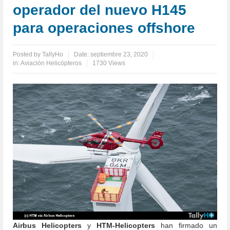
operador del nuevo H145
para operaciones offshore
Posted by
TallyHo
Date:
septiembre 23, 2020
in:
Aviación Helicópteros
1730 Views
Airbus Helicopters
y
HTM-Helicopters
han firmado un