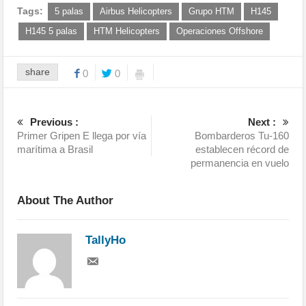
Tags:
5 palas
Airbus Helicopters
Grupo HTM
H145
H145 5 palas
HTM Helicopters
Operaciones Offshore
share
0
0
Previous :
Next :
Primer Gripen E llega por vía
Bombarderos Tu-160
marítima a Brasil
establecen récord de
permanencia en vuelo
About The Author
TallyHo