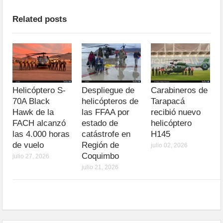
Related posts
Helicóptero S-
Despliegue de
Carabineros de
70A Black
helicópteros de
Tarapacá
Hawk de la
las FFAA por
recibió nuevo
FACH alcanzó
estado de
helicóptero
las 4.000 horas
catástrofe en
H145
de vuelo
Región de
julio 02, 2026
Coquimbo
julio 27, 2026
julio 21, 2026