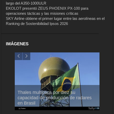
largo del A350-1000ULR
EKOLOT presentó ZEUS PHOENIX PX-100 para
operaciones tácticas y las misiones críticas
SKY Airline obtiene el primer lugar entre las aerolíneas en el
Ranking de Sostenibilidad Ipsos 2026
IMÁGENES
em
Thales multiplica por diez su
Ampli
ral
capacidad de producción de radares
vuelo
en Brasil
A350