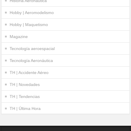
Historia Aeronáutica
Hobby | Aeromodelismo
Hobby | Maquetismo
Magazine
Tecnología aeroespacial
Tecnología Aeronáutica
TH | Accidente Aéreo
TH | Novedades
TH | Tendencias
TH | Última Hora