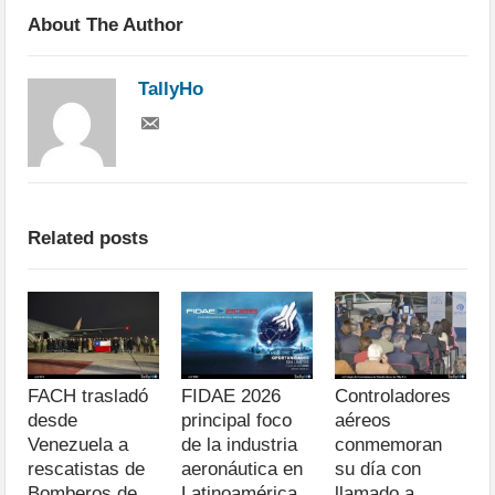
About The Author
TallyHo
Related posts
FACH trasladó
FIDAE 2026
Controladores
desde
principal foco
aéreos
Venezuela a
de la industria
conmemoran
rescatistas de
aeronáutica en
su día con
Bomberos de
Latinoamérica
llamado a