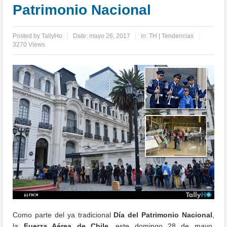
Patrimonio Nacional
Posted by
TallyHo
Date:
mayo 26, 2017
in:
TH | Tendencias
3270 Views
Como parte del ya tradicional
Día del Patrimonio Nacional
,
la
Fuerza Aérea de Chile,
este domingo 28 de mayo,