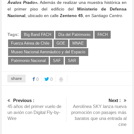
Ávalos Prado».
Además de realizar una muestra histórica en
el primer piso del edificio del
Ministerio de Defensa
Nacional
, ubicado en calle
Zenteno 45
, en
Santiago Centro
.
Tags:
Big Band FACH
Día del Patrimonio
FACH
Fuerza Aérea de Chile
GOE
MNAE
Museo Nacional Aeronáutico y del Espacio
Patrimonio Nacional
SAF
SAR
share
0
0
Previous :
Next :
45 años del primer vuelo de
Aerolínea SKY lanza nueva
un avión con Digital Fly-by-
promoción con pasajes más
Wire
baratos que una entrada al
cine