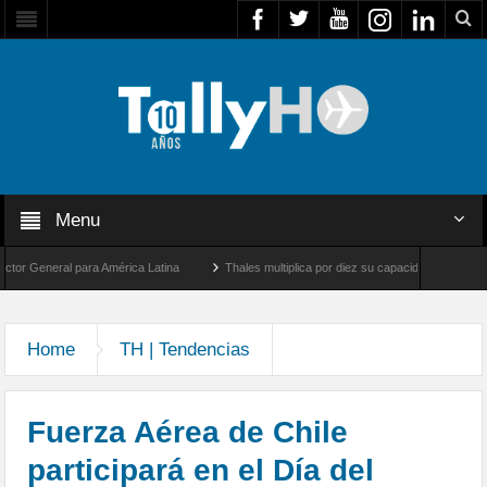
Menu
 General para América Latina
Thales multiplica por diez su capacidad de producción 
d entre Los Ángeles y Farnborough, Reino Unido
Home
TH | Tendencias
Fuerza Aérea de Chile
participará en el Día del