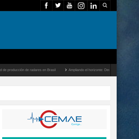
de radares en Brasil
Ampliando el horizonte: Dentro del vuelo de desarrollo más la