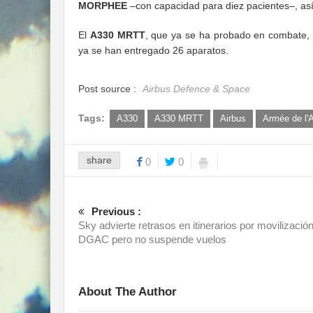
MORPHEE
–con capacidad para diez pacientes–, as
El
A330 MRTT
, que ya se ha probado en combate, 
ya se han entregado 26 aparatos.
Post source :
Airbus Defence & Space
Tags:
A330
A330 MRTT
Airbus
Armée de l'A
share
0
0
Previous :
Sky advierte retrasos en itinerarios por movilizació
DGAC pero no suspende vuelos
About The Author