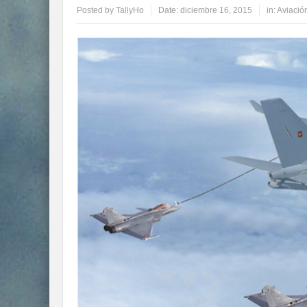
Posted by
TallyHo
Date:
diciembre 16, 2015
in:
Aviación