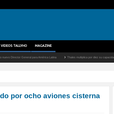
VIDEOS TALLYHO
MAGAZINE
 General para América Latina
Thales multiplica por diez su capacidad de producción 
ido por ocho aviones cisterna