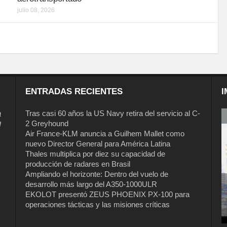
julio 08, 2026
ENTRADAS RECIENTES
I
a
Tras casi 60 años la US Navy retira del servicio al C-
2 Greyhound
l
Air France-KLM anuncia a Guilhem Mallet como
nuevo Director General para América Latina
Thales multiplica por diez su capacidad de
producción de radares en Brasil
Ampliando el horizonte: Dentro del vuelo de
desarrollo más largo del A350-1000ULR
EKOLOT presentó ZEUS PHOENIX PX-100 para
Tras casi 60 años la US Navy retira del
operaciones tácticas y las misiones críticas
servicio al C-2 Greyhound