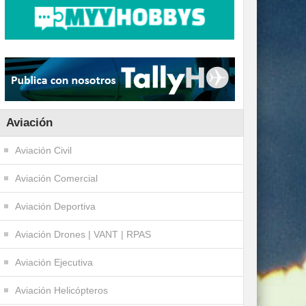
Aviación
Aviación Civil
Aviación Comercial
Aviación Deportiva
Aviación Drones | VANT | RPAS
Aviación Ejecutiva
Aviación Helicópteros