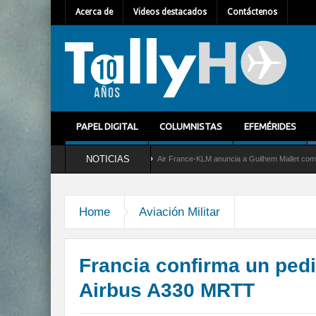
Acerca de
Videos destacados
Contáctenos
PAPEL DIGITAL
COLUMNISTAS
EFEMÉRIDES
NOTICIAS
icio al C-2 Greyhound
Air France-KLM anuncia a Guilhem Mallet como nuevo Director
Home
Aviación Militar
Francia confirma un ped
Airbus A330 MRTT