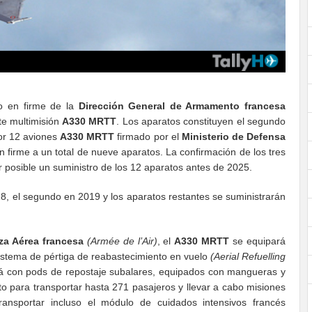
o en firme de la
Dirección General de Armamento francesa
te multimisión
A330 MRTT
. Los aparatos constituyen el segundo
por 12 aviones
A330 MRTT
firmado por el
Ministerio de Defensa
 firme a un total de nueve aparatos. La confirmación de los tres
r posible un suministro de los 12 aparatos antes de 2025.
8, el segundo en 2019 y los aparatos restantes se suministrarán
za Aérea francesa
(Armée de l’Air)
, el
A330 MRTT
se equipará
sistema de pértiga de reabastecimiento en vuelo
(Aerial Refuelling
á con pods de repostaje subalares, equipados con mangueras y
to para transportar hasta 271 pasajeros y llevar a cabo misiones
ransportar incluso el módulo de cuidados intensivos francés