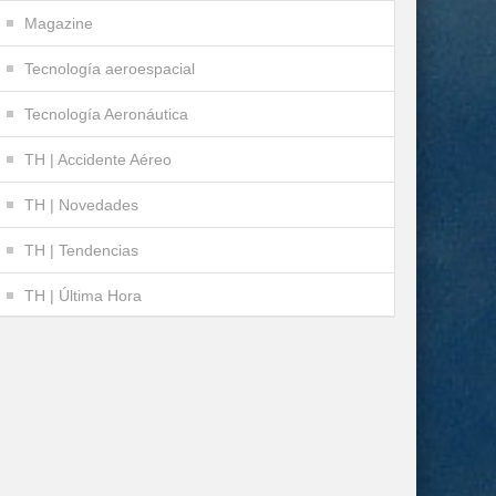
Magazine
Tecnología aeroespacial
Tecnología Aeronáutica
TH | Accidente Aéreo
TH | Novedades
TH | Tendencias
TH | Última Hora