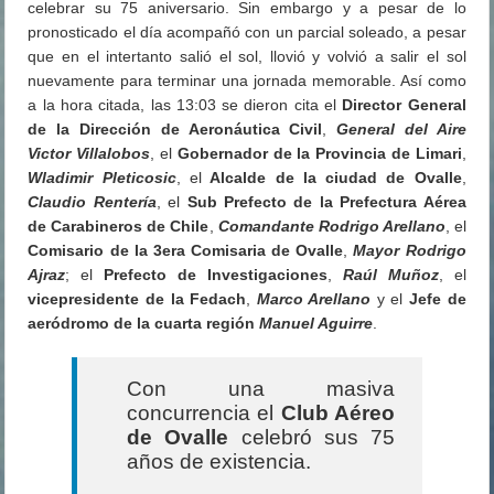
celebrar su 75 aniversario. Sin embargo y a pesar de lo
pronosticado el día acompañó con un parcial soleado, a pesar
que en el intertanto salió el sol, llovió y volvió a salir el sol
nuevamente para terminar una jornada memorable. Así como
a la hora citada, las 13:03 se dieron cita el
Director General
de la Dirección de Aeronáutica Civil
,
General del Aire
Victor Villalobos
, el
Gobernador de la Provincia de Limari
,
Wladimir Pleticosic
, el
Alcalde de la ciudad de Ovalle
,
Claudio Rentería
, el
Sub Prefecto de la Prefectura Aérea
de Carabineros de Chile
,
Comandante Rodrigo Arellano
, el
Comisario de la 3era Comisaria de Ovalle
,
Mayor Rodrigo
Ajraz
; el
Prefecto de Investigaciones
,
Raúl Muñoz
, el
vicepresidente de la Fedach
,
Marco Arellano
y el
Jefe de
aeródromo de la cuarta región
Manuel Aguirre
.
Con una masiva
concurrencia el
Club Aéreo
de Ovalle
celebró sus 75
años de existencia.