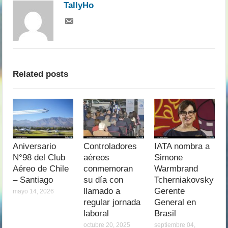
TallyHo
Related posts
Aniversario
Controladores
IATA nombra a
N°98 del Club
aéreos
Simone
Aéreo de Chile
conmemoran
Warmbrand
– Santiago
su día con
Tcherniakovsky
llamado a
Gerente
mayo 14, 2026
regular jornada
General en
laboral
Brasil
octubre 20, 2025
septiembre 04,