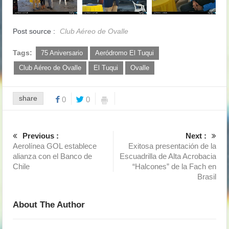
Post source :
Club Aéreo de Ovalle
Tags:
75 Aniversario
Aeródromo El Tuqui
Club Aéreo de Ovalle
El Tuqui
Ovalle
share
0
0
Previous :
Next :
Aerolínea GOL establece
Exitosa presentación de la
alianza con el Banco de
Escuadrilla de Alta Acrobacia
Chile
“Halcones” de la Fach en
Brasil
About The Author