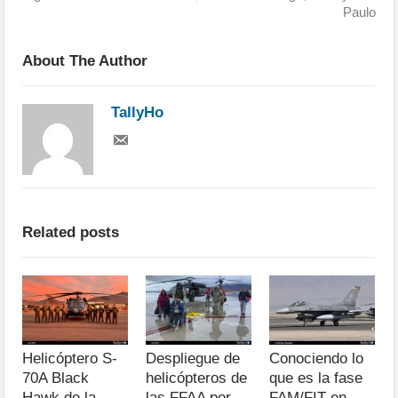
Paulo
About The Author
TallyHo
Related posts
Helicóptero S-
Despliegue de
Conociendo lo
70A Black
helicópteros de
que es la fase
Hawk de la
las FFAA por
FAM/FIT en