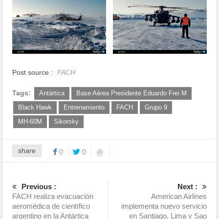
Post source :
FACH
Tags:
Antártica
Base Aérea Presidente Eduardo Frei M
Black Hawk
Entrenamiento
FACH
Grupo 9
MH-60M
Sikorsky
share
0
0
Previous :
Next :
FACH realiza evacuación
American Airlines
aeromédica de científico
implementa nuevo servicio
argentino en la Antártica
en Santiago, Lima y Sao