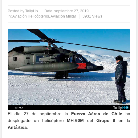
Posted by
TallyHo
Date:
septiembre 27, 2019
in:
Aviación Helicópteros
,
Aviación Militar
3931 Views
El día 27 de septiembre la
Fuerza Aérea de Chile
ha
desplegado un helicóptero
MH-60M
del
Grupo 9
en la
Antártica
.