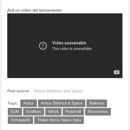
Acá un vídeo del lanzamiento:
Post source :
Airbus Defence and Space
Tags:
Airbus
Airbus Defence & Space
Baikonur
EDM
ExoMars
NASA
Protón-M
Roscosmos
Schiaparelli
Thales Alenia Space Italia