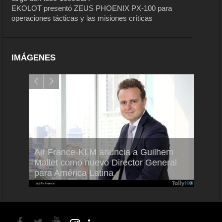
EKOLOT presentó ZEUS PHOENIX PX-100 para
operaciones tácticas y las misiones críticas
IMÁGENES
Air France-KLM anuncia a Guilhem
Thale
ra del
Mallet como nuevo Director General
capac
para América Latina
en Br