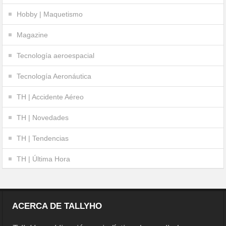
Hobby | Maquetismo
Magazine
Tecnología aeroespacial
Tecnología Aeronáutica
TH | Accidente Aéreo
TH | Novedades
TH | Tendencias
TH | Última Hora
ACERCA DE TALLYHO