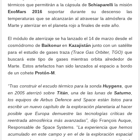
térmicos que permitirán a la cápsula de
Schiaparelli
la misión
ExoMars 2016
soportar durante su descenso las
temperaturas que se alcanzarán al atravesar la atmósfera de
Marte y aterrizar en el planeta rojo a finales de este año.
El módulo de aterrizaje se ha lanzado el 14 de marzo desde el
cosmódromo de
Baikonur
en
Kazajistán
junto con un satélite
para el estudio de gases traza
(Trace Gas Orbiter, TGO)
que
buscará este tipo de gases mientras orbita alrededor de
Marte. Estos artefactos han sido lanzados al espacio a bordo
de un cohete
Protón-M
.
“Tras construir el escudo térmico para la sonda
Huygens
, que
en 2005 aterrizó sobre
Titán
, una de las lunas de
Saturno
,
los equipos de Airbus Defence and Space están listos para
escribir un nuevo capítulo de la exploración planetaria al hacer
posible que Europa demuestre las tecnologías críticas de
reentrada atmosférica más avanzadas”,
dijo François Auque,
Responsable de Space Systems. “
La experiencia que hemos
acumulado en este campo y en el de la exploración espacial