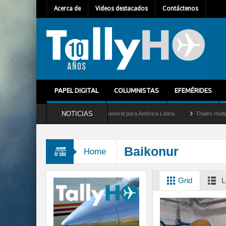
Acerca de
Videos destacados
Contáctenos
PAPEL DIGITAL
COLUMNISTAS
EFEMÉRIDES
NOTICIAS
lhem Mallet como nuevo Director General para América Latina
Thales multiplica por
Baikonur
Home
Grid
L