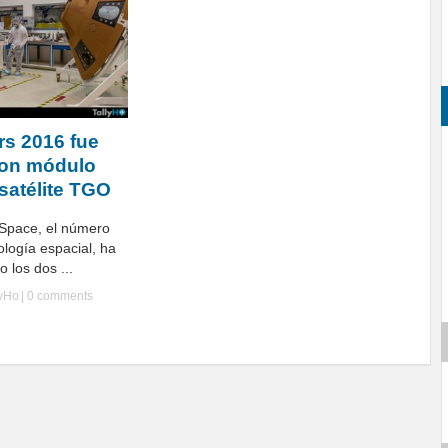
s 2016 fue
con módulo
 satélite TGO
Space, el número
logía espacial, ha
 los dos ...
lyHo
|
0 comments