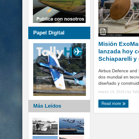
Papel Digital
Misión ExoMar
lanzada hoy 
Schiaparelli y
Airbus Defence and 
dos mundial en tecno
diseñado y construido
marzo 14, 2016
| by
Tal
Read more
Más Leídos