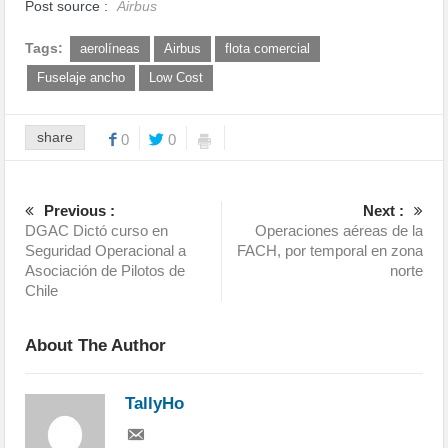
Post source :
Airbus
Tags:
aerolíneas
Airbus
flota comercial
Fuselaje ancho
Low Cost
share
0
0
Previous :
Next :
DGAC Dictó curso en
Operaciones aéreas de la
Seguridad Operacional a
FACH, por temporal en zona
Asociación de Pilotos de
norte
Chile
About The Author
TallyHo