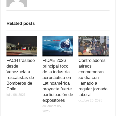
Related posts
FACH trasladó
FIDAE 2026
Controladores
desde
principal foco
aéreos
Venezuela a
de la industria
conmemoran
rescatistas de
aeronáutica en
su día con
Bomberos de
Latinoamérica
llamado a
Chile
proyecta fuerte
regular jornada
participación de
laboral
julio 06, 2026
expositores
octubre 20, 2025
diciembre 05,
2025