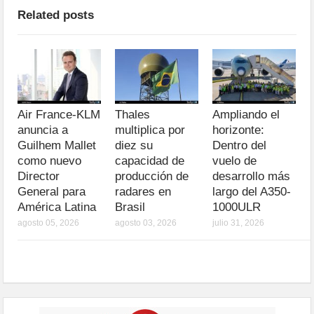
Related posts
Air France-KLM
Thales
Ampliando el
anuncia a
multiplica por
horizonte:
Guilhem Mallet
diez su
Dentro del
como nuevo
capacidad de
vuelo de
Director
producción de
desarrollo más
General para
radares en
largo del A350-
América Latina
Brasil
1000ULR
agosto 05, 2026
agosto 03, 2026
julio 31, 2026