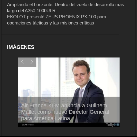
Ampliando el horizonte: Dentro del vuelo de desarrollo más
largo del A350-1000ULR
EKOLOT presentó ZEUS PHOENIX PX-100 para
operaciones tácticas y las misiones críticas
IMÁGENES
Air France-KLM anuncia a Guilhem
Thale
ra del
Mallet como nuevo Director General
capac
para América Latina
en Br