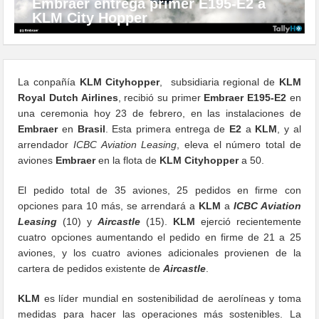
Embraer entrega primer E195-E2 a
KLM City Hopper
La conpañía
KLM Cityhopper
, subsidiaria regional de
KLM
Royal Dutch Airlines
, recibió su primer
Embraer E195-E2
en
una ceremonia hoy 23 de febrero, en las instalaciones de
Embraer
en
Brasil
. Esta primera entrega de
E2
a
KLM
, y al
arrendador
ICBC Aviation Leasing
, eleva el número total de
aviones
Embraer
en la flota de
KLM Cityhopper
a 50.
El pedido total de 35 aviones, 25 pedidos en firme con
opciones para 10 más, se arrendará a
KLM
a
ICBC Aviation
Leasing
(10) y
Aircastle
(15).
KLM
ejerció recientemente
cuatro opciones aumentando el pedido en firme de 21 a 25
aviones, y los cuatro aviones adicionales provienen de la
cartera de pedidos existente de
Aircastle
.
KLM
es líder mundial en sostenibilidad de aerolíneas y toma
medidas para hacer las operaciones más sostenibles. La