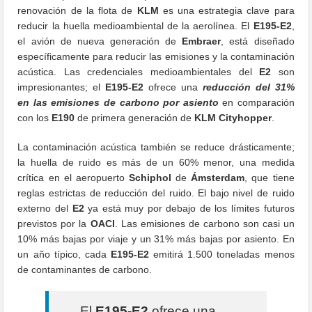
renovación de la flota de
KLM
es una estrategia clave para
reducir la huella medioambiental de la aerolínea. El
E195-E2
,
el avión de nueva generación de
Embraer
, está diseñado
específicamente para reducir las emisiones y la contaminación
acústica. Las credenciales medioambientales del
E2
son
impresionantes; el
E195-E2
ofrece una
reducción del 31%
en las emisiones de carbono por asiento
en comparación
con los
E190
de primera generación de
KLM Cityhopper
.
La contaminación acústica también se reduce drásticamente;
la huella de ruido es más de un 60% menor, una medida
crítica en el aeropuerto
Schiphol
de
Ámsterdam
, que tiene
reglas estrictas de reducción del ruido. El bajo nivel de ruido
externo del
E2
ya está muy por debajo de los límites futuros
previstos por la
OACI
. Las emisiones de carbono son casi un
10% más bajas por viaje y un 31% más bajas por asiento. En
un año típico, cada
E195-E2
emitirá 1.500 toneladas menos
de contaminantes de carbono.
El
E195-E2
ofrece una