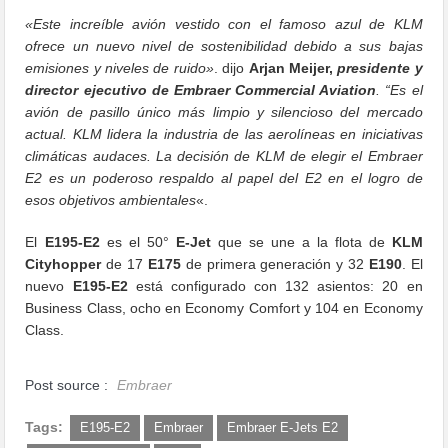
«Este increíble avión vestido con el famoso azul de KLM
ofrece un nuevo nivel de sostenibilidad debido a sus bajas
emisiones y niveles de ruido»
. dijo
Arjan Meijer,
presidente y
director ejecutivo de Embraer Commercial Aviation
.
“Es el
avión de pasillo único más limpio y silencioso del mercado
actual. KLM lidera la industria de las aerolíneas en iniciativas
climáticas audaces. La decisión de KLM de elegir el Embraer
E2 es un poderoso respaldo al papel del E2 en el logro de
esos objetivos ambientales
«.
El
E195-E2
es el 50°
E-Jet
que se une a la flota de
KLM
Cityhopper
de 17
E175
de primera generación y 32
E190
. El
nuevo
E195-E2
está configurado con 132 asientos: 20 en
Business Class, ocho en Economy Comfort y 104 en Economy
Class.
Post source :
Embraer
Tags:
E195-E2
Embraer
Embraer E-Jets E2