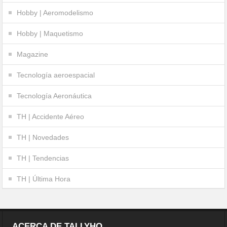
Hobby | Aeromodelismo
Hobby | Maquetismo
Magazine
Tecnología aeroespacial
Tecnología Aeronáutica
TH | Accidente Aéreo
TH | Novedades
TH | Tendencias
TH | Última Hora
ACERCA DE TALLYHO