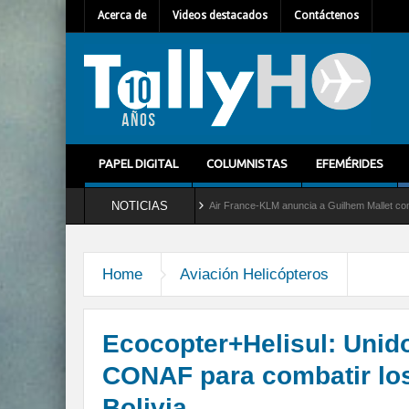
Acerca de
Videos destacados
Contáctenos
PAPEL DIGITAL
COLUMNISTAS
EFEMÉRIDES
NOTICIAS
rvicio al C-2 Greyhound
Air France-KLM anuncia a Guilhem Mallet como nuevo Direct
Home
Aviación Helicópteros
Ecocopter+Helisul: Unido
CONAF para combatir los
Bolivia