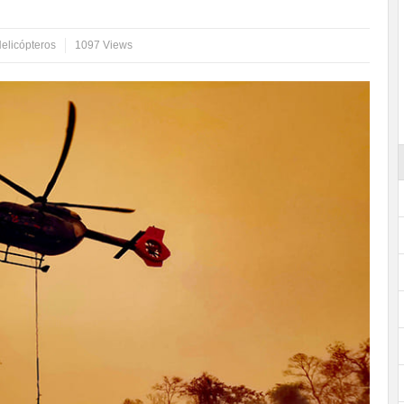
elicópteros
1097 Views