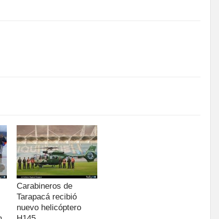
Carabineros de
Tarapacá recibió
nuevo helicóptero
n
H145