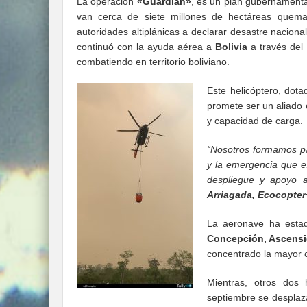
La operación
«Guardián»
, es un plan gubernamental
van cerca de siete millones de hectáreas quema
autoridades altiplánicas a declarar desastre naciona
continuó con la ayuda aérea a
Bolivia
a través del
combatiendo en territorio boliviano.
Este helicóptero, dot
promete ser un aliado e
y capacidad de carga.
“Nosotros formamos pa
y la emergencia que e
despliegue y apoyo a
Arriagada, Ecocopter
La aeronave ha esta
Concepción, Ascens
concentrado la mayor c
Mientras, otros dos h
septiembre se despla