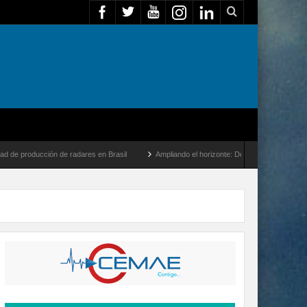
ón de radares en Brasil
Ampliando el horizonte: Dentro del vuelo de desarrollo más 