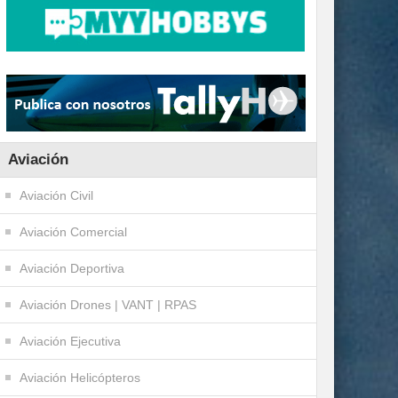
Aviación
Aviación Civil
Aviación Comercial
Aviación Deportiva
Aviación Drones | VANT | RPAS
Aviación Ejecutiva
Aviación Helicópteros