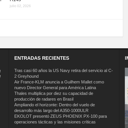
julio 02, 2026
ENTRADAS RECIENTES
I
a
Tras casi 60 años la US Navy retira del servicio al C-
2 Greyhound
l
Air France-KLM anuncia a Guilhem Mallet como
nuevo Director General para América Latina
Thales multiplica por diez su capacidad de
producción de radares en Brasil
Ampliando el horizonte: Dentro del vuelo de
desarrollo más largo del A350-1000ULR
EKOLOT presentó ZEUS PHOENIX PX-100 para
Tras casi 60 años la US Navy retira del
operaciones tácticas y las misiones críticas
servicio al C-2 Greyhound