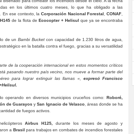
 diseñado para combatir los incendios desde el cielo. A la fecha
das en los últimos cuatro meses, lo que ha obligado a las
l. En ese contexto, la
Corporación Nacional Forestal
,
CONAF
,
H145
de la flota de
Ecocopter + Helisul
que ya se encontraba
ado de un
Bambi Bucket
con capacidad de 1.230 litros de agua,
stratégico en la batalla contra el fuego, gracias a su versatilidad
rte de la cooperación internacional en estos momentos críticos
stá pasando nuestro país vecino, nos mueve a formar parte del
éreo para lograr extinguir las llamas «,
expresó Francisco
+Helisul.
do operando en diversos municipios cruceños como:
Roboré,
ión de Guarayos
y
San Ignacio de Velasco
, áreas donde se ha
antidad de fuegos activos.
elicópteros
Airbus H125,
durante los meses de agosto y
zaron a
Brasil
para trabajos en combates de incendios forestales