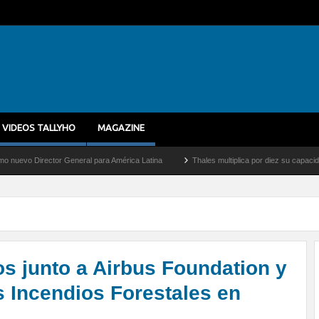
VIDEOS TALLYHO
MAGAZINE
or General para América Latina
Thales multiplica por diez su capacidad de producci
s junto a Airbus Foundation y
 Incendios Forestales en