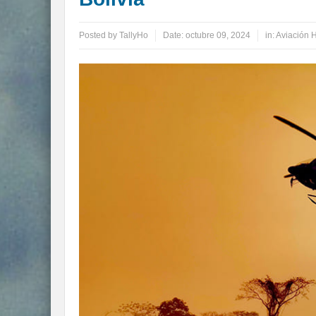
Posted by
TallyHo
Date:
octubre 09, 2024
in:
Aviación H