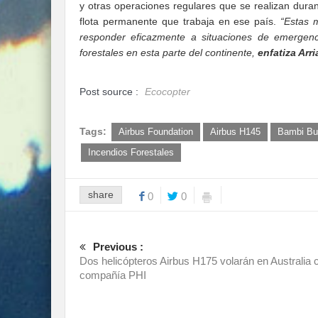
y otras operaciones regulares que se realizan dur
flota permanente que trabaja en ese país.
“Estas m
responder eficazmente a situaciones de emergenc
forestales en esta parte del continente,
enfatiza Arr
Post source :
Ecocopter
Tags:
Airbus Foundation
Airbus H145
Bambi Bu
Incendios Forestales
share
0
0
Previous :
Dos helicópteros Airbus H175 volarán en Australia 
compañía PHI