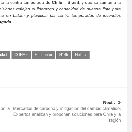
ante la contra temporada de
Chile – Brasil
, y que se suman a la
isiones reflejan el liderazgo y capacidad de nuestra flota para
ia en Latam y planificar las contra temporadas de incendios
iagada.
cket
CONAF
Ecocopter
H145
Helisul
Next :
con la
Mercados de carbono y mitigación del cambio climático:
Expertos analizan y proponen soluciones para Chile y la
región