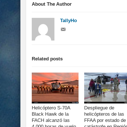
About The Author
TallyHo
Related posts
Helicóptero S-70A
Despliegue de
Black Hawk de la
helicópteros de las
FACH alcanzó las
FFAA por estado de
4.000 horas de vuelo
catástrofe en Regió