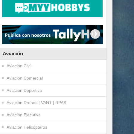
Aviación
Aviación Civil
Aviación Comercial
Aviación Deportiva
Aviación Drones | VANT | RPAS
Aviación Ejecutiva
Aviación Helicópteros