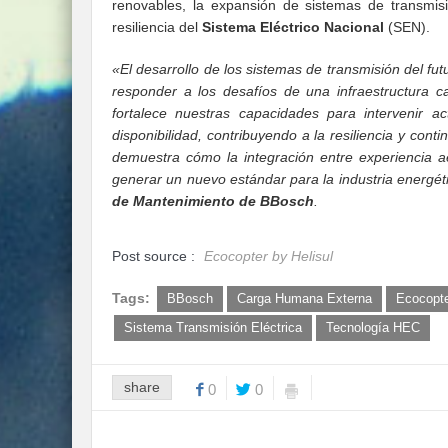
renovables, la expansión de sistemas de transmisi
resiliencia del
Sistema Eléctrico Nacional
(SEN).
«El desarrollo de los sistemas de transmisión del fu
responder a los desafíos de una infraestructura 
fortalece nuestras capacidades para intervenir ac
disponibilidad, contribuyendo a la resiliencia y conti
demuestra cómo la integración entre experiencia a
generar un nuevo estándar para la industria energéti
de Mantenimiento de BBosch
.
Post source :
Ecocopter by Helisul
Tags:
BBosch
Carga Humana Externa
Ecocopte
Sistema Transmisión Eléctrica
Tecnología HEC
share
0
0