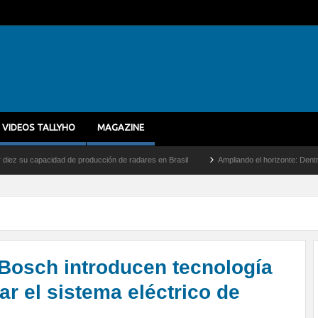
VIDEOS TALLYHO
MAGAZINE
 de producción de radares en Brasil
Ampliando el horizonte: Dentro del vuelo de de
BBosch introducen tecnología
ar el sistema eléctrico de