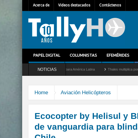
Acerca de
Videos destacados
Contáctenos
PAPEL DIGITAL
COLUMNISTAS
EFEMÉRIDES
NOTICIAS
nuevo Director General para América Latina
Thales multiplica por diez su capacidad
Home
Aviación Helicópteros
Ecocopter by Helisul y 
de vanguardia para blind
Chile