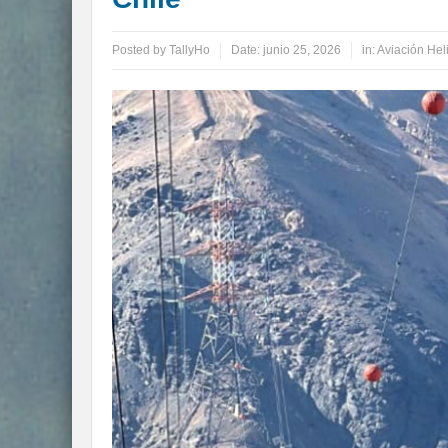
Posted by
TallyHo
Date:
junio 25, 2026
in:
Aviación Hel