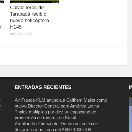
Carabineros de
Tarapacá recibió
nuevo helicóptero
n
H145
julio 02, 2026
ENTRADAS RECIENTES
I
a
Air France-KLM anuncia a Guilhem Mallet como
nuevo Director General para América Latina
l
Thales multiplica por diez su capacidad de
producción de radares en Brasil
Ampliando el horizonte: Dentro del vuelo de
desarrollo más largo del A350-1000ULR