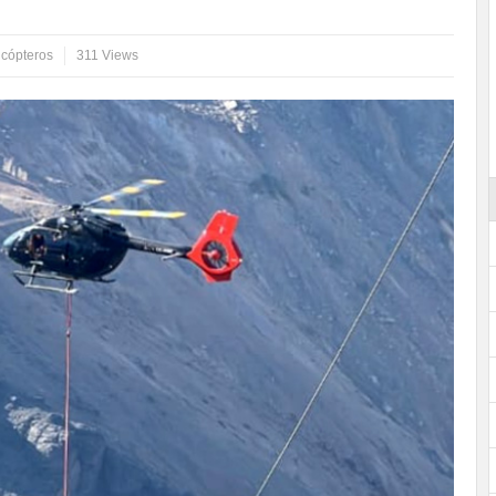
icópteros
311 Views