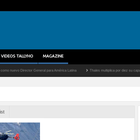
VIDEOS TALLYHO
MAGAZINE
o Director General para América Latina
Thales multiplica por diez su capacidad de 
ist