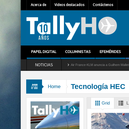
Acerca de
Videos destacados
Contáctenos
PAPEL DIGITAL
COLUMNISTAS
EFEMÉRIDES
NOTICIAS
ra del servicio al C-2 Greyhound
Air France-KLM anuncia a Guilhem Mallet como nuev
Tecnología HEC
Home
Grid
L