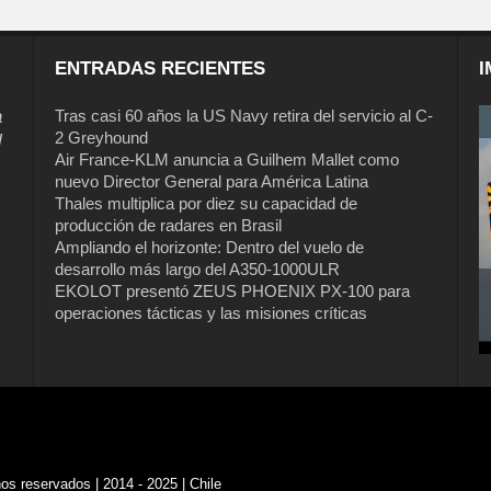
ENTRADAS RECIENTES
I
a
Tras casi 60 años la US Navy retira del servicio al C-
2 Greyhound
l
Air France-KLM anuncia a Guilhem Mallet como
nuevo Director General para América Latina
Thales multiplica por diez su capacidad de
producción de radares en Brasil
Ampliando el horizonte: Dentro del vuelo de
desarrollo más largo del A350-1000ULR
EKOLOT presentó ZEUS PHOENIX PX-100 para
Tras casi 60 años la US Navy retira del
operaciones tácticas y las misiones críticas
servicio al C-2 Greyhound
s reservados | 2014 - 2025 | Chile