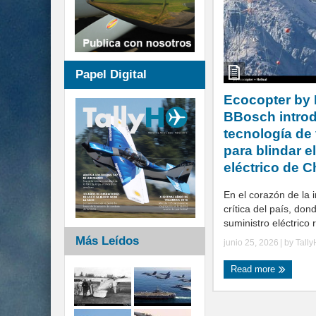
Papel Digital
Ecocopter by 
BBosch intro
tecnología de
para blindar e
eléctrico de C
En el corazón de la i
crítica del país, don
suministro eléctrico r
Más Leídos
junio 25, 2026
| by
Tall
Read more