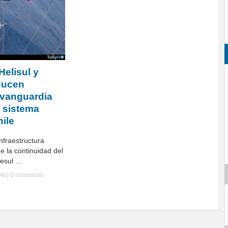
Helisul y
ducen
 vanguardia
l sistema
hile
nfraestructura
de la continuidad del
esul ...
yHo
|
0 comments