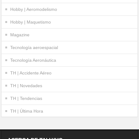
Hobby | Aeromodelismo
Hobby | Maquetismo
Magazine
Tecnología aeroespacial
Tecnología Aeronáutica
TH | Accidente Aéreo
TH | Novedades
TH | Tendencias
TH | Última Hora