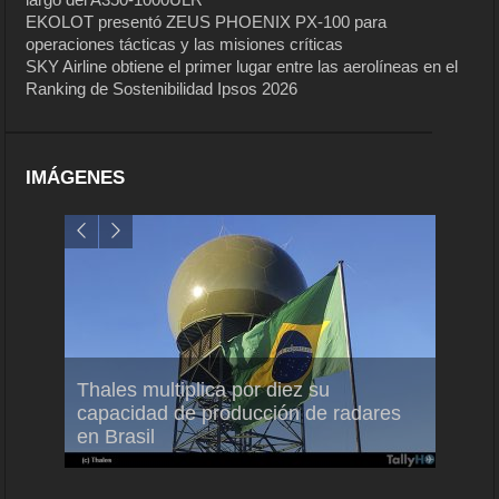
EKOLOT presentó ZEUS PHOENIX PX-100 para
operaciones tácticas y las misiones críticas
SKY Airline obtiene el primer lugar entre las aerolíneas en el
Ranking de Sostenibilidad Ipsos 2026
IMÁGENES
em
Thales multiplica por diez su
Ampli
ral
capacidad de producción de radares
vuelo
en Brasil
A350