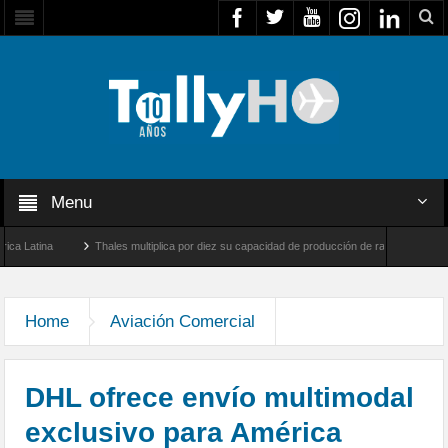
Menu
na
Thales multiplica por diez su capacidad de producción de radares en Brasil
Farnborough, Reino Unido
Airbus U030 Flexrotor inicia sus operaciones con la Agen
Home
Aviación Comercial
DHL ofrece envío multimodal
exclusivo para América