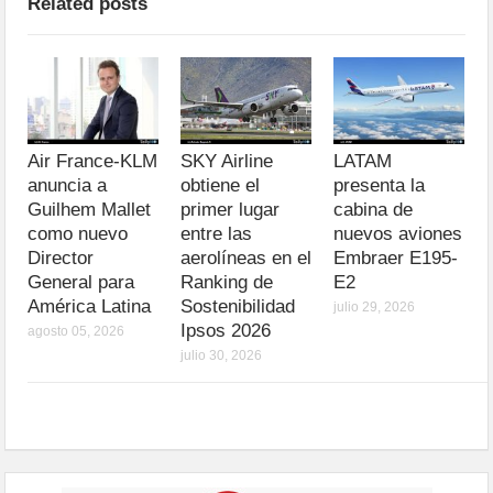
Related posts
Air France-KLM
SKY Airline
LATAM
anuncia a
obtiene el
presenta la
Guilhem Mallet
primer lugar
cabina de
como nuevo
entre las
nuevos aviones
Director
aerolíneas en el
Embraer E195-
General para
Ranking de
E2
América Latina
Sostenibilidad
julio 29, 2026
Ipsos 2026
agosto 05, 2026
julio 30, 2026