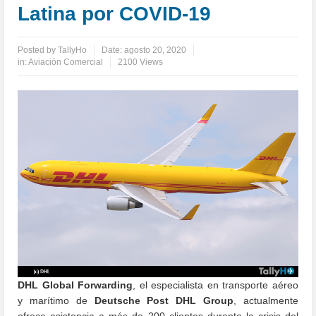
Latina por COVID-19
Posted by
TallyHo
Date:
agosto 20, 2020
in:
Aviación Comercial
2100 Views
DHL Global Forwarding
, el especialista en transporte aéreo
y marítimo de
Deutsche Post DHL Group
, actualmente
ofrece asistencia a más de 200 clientes durante la crisis del