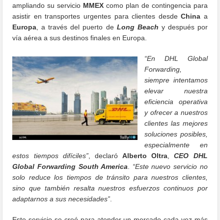
ampliando su servicio
MMEX
como plan de contingencia para
asistir en transportes urgentes para clientes desde
China
a
Europa
, a través del puerto de
Long Beach
y después por
vía aérea a sus destinos finales en Europa.
“En DHL Global
Forwarding,
siempre intentamos
elevar nuestra
eficiencia operativa
y ofrecer a nuestros
clientes las mejores
soluciones posibles,
especialmente en
estos tiempos difíciles”
, declaró
Alberto Oltra
,
CEO DHL
Global Forwarding South America
.
“Este nuevo servicio no
solo reduce los tiempos de tránsito para nuestros clientes,
sino que también resalta nuestros esfuerzos continuos por
adaptarnos a sus necesidades”
.
Este servicio se creó para atender un mercado cada vez más