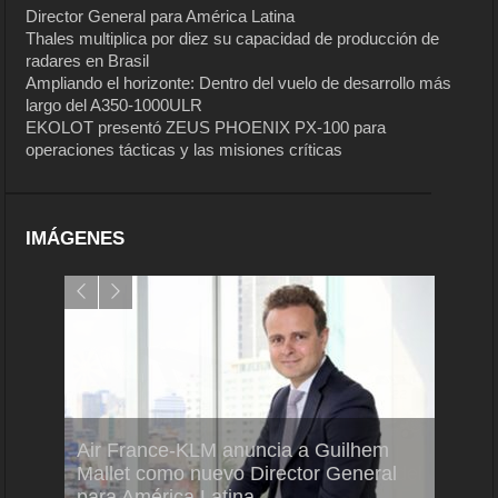
Director General para América Latina
Thales multiplica por diez su capacidad de producción de
radares en Brasil
Ampliando el horizonte: Dentro del vuelo de desarrollo más
largo del A350-1000ULR
EKOLOT presentó ZEUS PHOENIX PX-100 para
operaciones tácticas y las misiones críticas
IMÁGENES
Air France-KLM anuncia a Guilhem
Thale
ra del
Mallet como nuevo Director General
capac
para América Latina
en Br