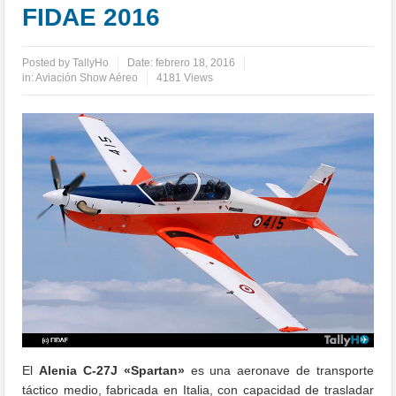
FIDAE 2016
Posted by
TallyHo
Date:
febrero 18, 2016
in:
Aviación Show Aéreo
4181 Views
El
Alenia C-27J «Spartan»
es una aeronave de transporte
táctico medio, fabricada en Italia, con capacidad de trasladar