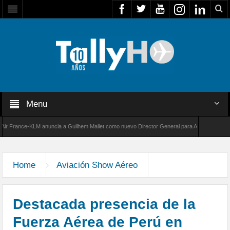
Menu
ance-KLM anuncia a Guilhem Mallet como nuevo Director General para América Latina
0 de Bombardier establece un nuevo récord de velocidad entre Los Ángeles y Farnborough,
Home
Aviación Show Aéreo
Destacada presencia de la
Fuerza Aérea de Perú en