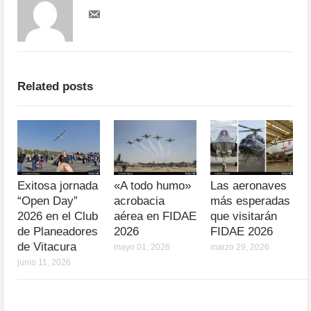
Related posts
Exitosa jornada
«A todo humo»
Las aeronaves
“Open Day”
acrobacia
más esperadas
2026 en el Club
aérea en FIDAE
que visitarán
de Planeadores
2026
FIDAE 2026
de Vitacura
mayo 01, 2026
marzo 29, 2026
junio 11, 2026