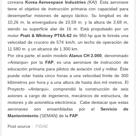
coreana
Korea Aeroespace Industries
(KAI)
. Esta aeronave
tiene el objetivo de instrucción primaria con capacidad para
desempeñar misiones de apoyo táctico. Su longitud es de
10,26 m, la envergadura de 10,59 m. y la altura de 3,68 m,
siendo su superficie alar de 16 m. Está propulsado por un
motor
Pratt & Whitney PT6A-62
de 950 hp que le brinda una
velocidad de crucero de 574 km/h, un techo de operación de
11.580 m. y un alcance de 1.300 km.
Por otra parte, el avión modelo
Alarus CH 2.000
, denominado
«Antarqui»
por la
FAP
, es una aeronave de instrucción de
educación primaria para pilotos de aviación civil y militar. Éste
puede volar hasta cinco horas a una velocidad límite de 300
kilómetros por hora y a una altura de hasta dos mil metros. El
Proyecto
«Antarqui»
, comprendió la construcción de seis
aviones a cargo de ingenieros, mecánicos de estructura, de
motores y de avionética electrónica. Cabe destacar que estas
aeronaves son ensambladas por el
Servicio de
Mantenimiento
(SEMAN)
de la
FAP
.
Post source :
FIDAE