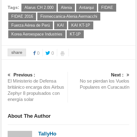
Tags:
Alarus CH 2.000
Alenia
Antarqui
FIDAE
FIDAE 2016
Finmeccanica-Alenia Aermacchi
Fuerza Aérea de Perú
KAI
KAI KT-1P
Korea Aeroespace Industries
KT-1P
share
0
0
Previous :
Next :
El Ministerio de Defensa
No se pierdan los Vuelos
británico encarga dos Airbus
Populares en Curacautín
Zephyr 8 propulsados con
energía solar
About The Author
TallyHo