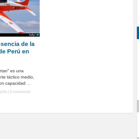
sencia de la
de Perú en
rtan" es una
te táctico medio,
con capacidad ...
llyHo
|
0 comments