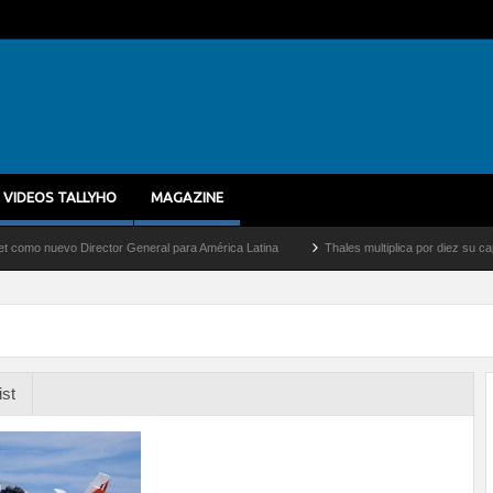
VIDEOS TALLYHO
MAGAZINE
uevo Director General para América Latina
Thales multiplica por diez su capacidad 
ist