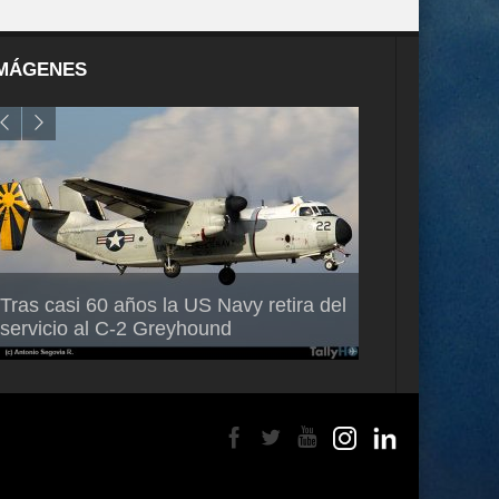
MÁGENES
Air France-KLM anuncia a Guilhem
Thales multipl
Tras casi 60 años la US Navy retira del
Mallet como nuevo Director General
capacidad de 
servicio al C-2 Greyhound
para América Latina
en Brasil