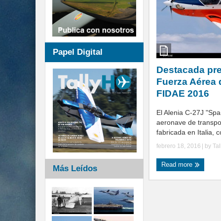
Papel Digital
Destacada pre
Fuerza Aérea 
FIDAE 2016
El Alenia C-27J "Spa
aeronave de transpor
fabricada en Italia, 
febrero 18, 2016
| by
Ta
Read more
Más Leídos