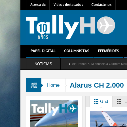
Acerca de
Videos destacados
Contáctenos
PAPEL DIGITAL
COLUMNISTAS
EFEMÉRIDES
NOTICIAS
etira del servicio al C-2 Greyhound
Air France-KLM anuncia a Guilhem Mallet como n
Alarus CH 2.000
Home
Grid
L