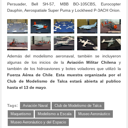
Persuader, Bell SH-57, MBB BO-105CBS, Eurocopter
Dauphin, Aerospatiale Super Puma y Lockheed P-3ACH Orion.
Además del modelismo aeronaval, también se incluyeron
algunas de los inicios de la
Aviación Militar Chilena
y
también de los hidroaviones y botes voladores que utilizó la
Fuerza Aérea de Chile
.
Esta muestra organizada por el
Club de Modelismo de Talca estará abierta al publico
hasta el 13 de mayo
.
Tags:
Aviación Naval
Club de Modelismo de Talca
Maquetismo
Modelismo a Escala
Museo Aeronáutico
Museo Aeronáutico y del Espacio