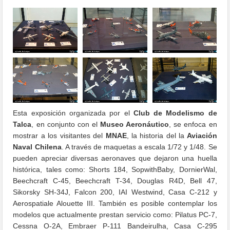
Esta exposición organizada por el
Club de Modelismo de
Talca
, en conjunto con el
Museo Aeronáutico
, se enfoca en
mostrar a los visitantes del
MNAE
, la historia del la
Aviación
Naval Chilena
. A través de maquetas a escala 1/72 y 1/48. Se
pueden apreciar diversas aeronaves que dejaron una huella
histórica, tales como: Shorts 184, SopwithBaby, DornierWal,
Beechcraft C-45, Beechcraft T-34, Douglas R4D, Bell 47,
Sikorsky SH-34J, Falcon 200, IAI Westwind, Casa C-212 y
Aerospatiale Alouette III. También es posible contemplar los
modelos que actualmente prestan servicio como: Pilatus PC-7,
Cessna O-2A, Embraer P-111 Bandeirulha, Casa C-295