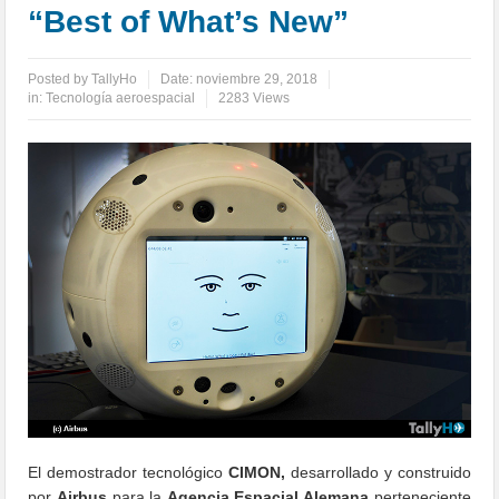
“Best of What’s New”
Posted by
TallyHo
Date:
noviembre 29, 2018
in:
Tecnología aeroespacial
2283 Views
El demostrador tecnológico
CIMON,
desarrollado y construido
por
Airbus
para la
Agencia Espacial Alemana
perteneciente