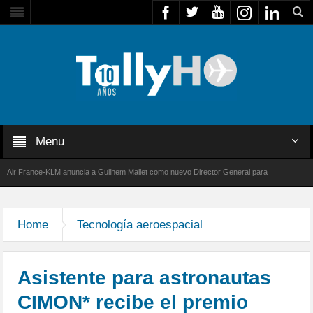
Menu
France-KLM anuncia a Guilhem Mallet como nuevo Director General para América Latina
000 de Bombardier establece un nuevo récord de velocidad entre Los Ángeles y Farnboroug
Home
Tecnología aeroespacial
Asistente para astronautas
CIMON* recibe el premio