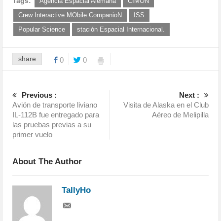
Tags:
Agencia Espacial Alemana
CIMON
Crew Interactive MObile CompanioN
ISS
Popular Science
stación Espacial Internacional.
share
0
0
Previous :
Next :
Avión de transporte liviano
Visita de Alaska en el Club
IL-112B fue entregado para
Aéreo de Melipilla
las pruebas previas a su
primer vuelo
About The Author
TallyHo