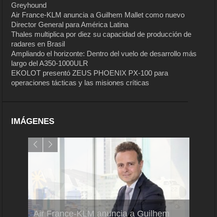
Greyhound
Air France-KLM anuncia a Guilhem Mallet como nuevo
Director General para América Latina
Thales multiplica por diez su capacidad de producción de
radares en Brasil
Ampliando el horizonte: Dentro del vuelo de desarrollo más
largo del A350-1000ULR
EKOLOT presentó ZEUS PHOENIX PX-100 para
operaciones tácticas y las misiones críticas
IMÁGENES
Air France-KLM anuncia a Guilhem
Thale