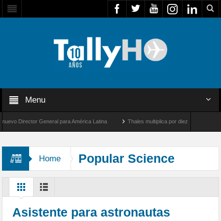
Menu
o Director General para América Latina
Thales multiplica por diez su capacidad de 
rd de velocidad entre Los Ángeles y Farnborough, Reino Unido
Airbus U030 Flexroto
Popular Science
Home
Asistente para astronautas