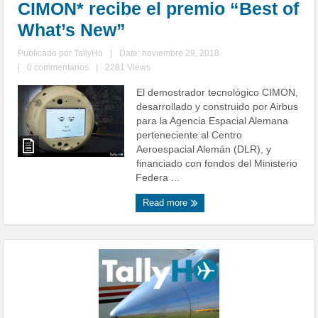
CIMON* recibe el premio “Best of
What’s New”
Publicado por
TallyHo
|
Date: noviembre 29, 2018
|
0 commentarios
|
2281 Views
El demostrador tecnológico CIMON,
desarrollado y construido por Airbus
para la Agencia Espacial Alemana
perteneciente al Centro
Aeroespacial Alemán (DLR), y
financiado con fondos del Ministerio
Federa ...
Read more