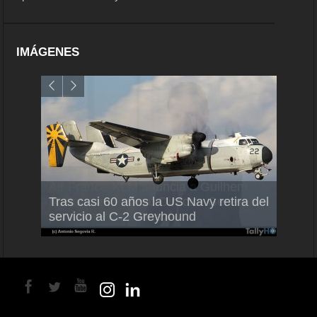
IMÁGENES
Air France-KLM anuncia a Guilhem
Thale
Tras casi 60 años la US Navy retira del
Mallet como nuevo Director General
capac
servicio al C-2 Greyhound
para América Latina
en Br