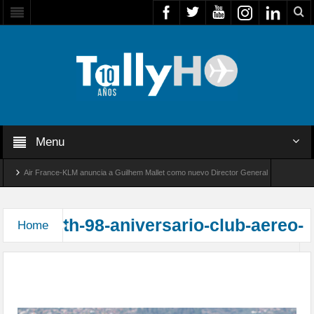
Menu
Air France-KLM anuncia a Guilhem Mallet como nuevo Director General para América La
Global 8000 de Bombardier establece un nuevo récord de velocidad entre Los Ángeles y Fa
th-98-aniversario-club-aereo-
Home
Aniversario N°98 del Club Aéreo de Chile –
Santiago