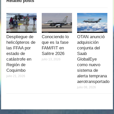
Related posts
Despliegue de
Conociendo lo
OTAN anunció
helicópteros de
que es la fase
adquisición
las FFAA por
FAM/FIT en
conjunta del
estado de
Salitre 2026
Saab
catástrofe en
GlobalEye
julio 13, 2026
Región de
como nuevo
Coquimbo
sistema de
alerta temprana
julio 21, 2026
aerotransportado
julio 08, 2026