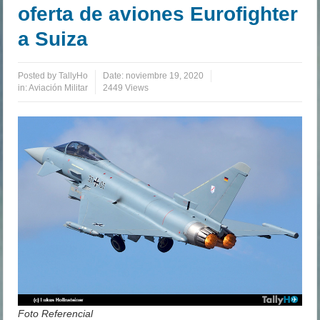
oferta de aviones Eurofighter
a Suiza
Posted by
TallyHo
Date:
noviembre 19, 2020
in:
Aviación Militar
2449 Views
Foto Referencial