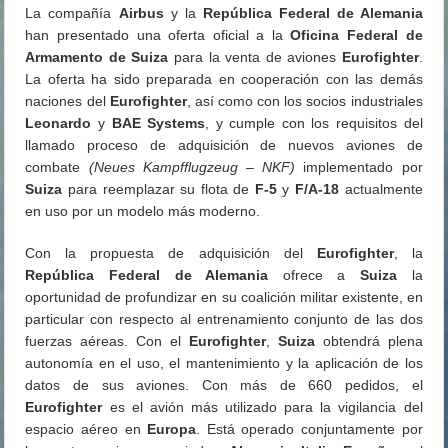
La compañía
Airbus
y la
República Federal de Alemania
han presentado una oferta oficial a la
Oficina Federal de
Armamento de Suiza
para la venta de aviones
Eurofighter
.
La oferta ha sido preparada en cooperación con las demás
naciones del
Eurofighter
, así como con los socios industriales
Leonardo
y
BAE Systems
, y cumple con los requisitos del
llamado proceso de adquisición de nuevos aviones de
combate
(Neues Kampfflugzeug – NKF)
implementado por
Suiza
para reemplazar su flota de
F-5
y
F/A-18
actualmente
en uso por un modelo más moderno.
Con la propuesta de adquisición del
Eurofighter
, la
República Federal de Alemania
ofrece a
Suiza
la
oportunidad de profundizar en su coalición militar existente, en
particular con respecto al entrenamiento conjunto de las dos
fuerzas aéreas. Con el
Eurofighter
,
Suiza
obtendrá plena
autonomía en el uso, el mantenimiento y la aplicación de los
datos de sus aviones. Con más de 660 pedidos, el
Eurofighter
es el avión más utilizado para la vigilancia del
espacio aéreo en
Europa
. Está operado conjuntamente por