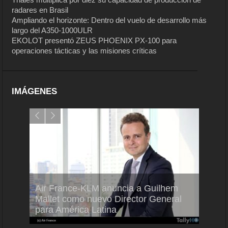
radares en Brasil
Ampliando el horizonte: Dentro del vuelo de desarrollo más
largo del A350-1000ULR
EKOLOT presentó ZEUS PHOENIX PX-100 para
operaciones tácticas y las misiones críticas
IMÁGENES
Air France-KLM anuncia a Guilhem
Thale
ra del
Mallet como nuevo Director General
capac
para América Latina
en Br