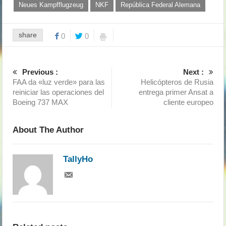
Neues Kampfflugzeug
NKF
República Federal Alemana
share
0
0
Previous :
Next :
FAA da «luz verde» para las
Helicópteros de Rusia
reiniciar las operaciones del
entrega primer Ansat a
Boeing 737 MAX
cliente europeo
About The Author
TallyHo