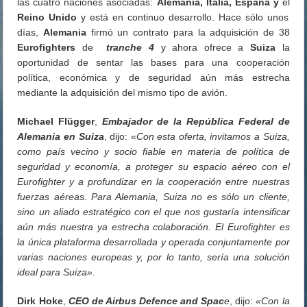
las cuatro naciones asociadas:
Alemania, Italia, España y
el
Reino Unido
y está en continuo desarrollo. Hace sólo unos
días,
Alemania
firmó un contrato para la adquisición de 38
Eurofighters
de
tranche 4
y ahora ofrece a
Suiza
la
oportunidad de sentar las bases para una cooperación
política, económica y de seguridad aún más estrecha
mediante la adquisición del mismo tipo de avión.
Michael Flügger
,
Embajador de la República Federal de
Alemania en Suiza
, dijo: «
Con esta oferta, invitamos a Suiza,
como país vecino y socio fiable en materia de política de
seguridad y economía, a proteger su espacio aéreo con el
Eurofighter y a profundizar en la cooperación entre nuestras
fuerzas aéreas. Para Alemania, Suiza no es sólo un cliente,
sino un aliado estratégico con el que nos gustaría intensificar
aún más nuestra ya estrecha colaboración. El Eurofighter es
la única plataforma desarrollada y operada conjuntamente por
varias naciones europeas y, por lo tanto, sería una solución
ideal para Suiza».
Dirk Hoke
,
CEO de Airbus Defence and Spac
e
, dijo:
«Con la