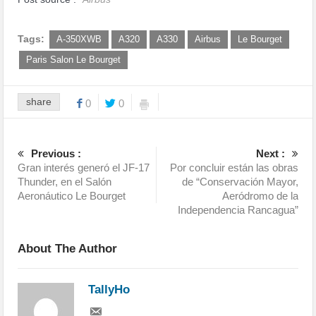
Tags:
A-350XWB
A320
A330
Airbus
Le Bourget
Paris Salon Le Bourget
share
0
0
Previous :
Next :
Gran interés generó el JF-17
Por concluir están las obras
Thunder, en el Salón
de “Conservación Mayor,
Aeronáutico Le Bourget
Aeródromo de la
Independencia Rancagua”
About The Author
TallyHo