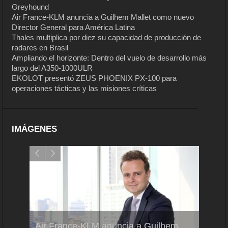
Greyhound
Air France-KLM anuncia a Guilhem Mallet como nuevo
Director General para América Latina
Thales multiplica por diez su capacidad de producción de
radares en Brasil
Ampliando el horizonte: Dentro del vuelo de desarrollo más
largo del A350-1000ULR
EKOLOT presentó ZEUS PHOENIX PX-100 para
operaciones tácticas y las misiones críticas
IMÁGENES
Air France-KLM anuncia a Guilhem
Thale