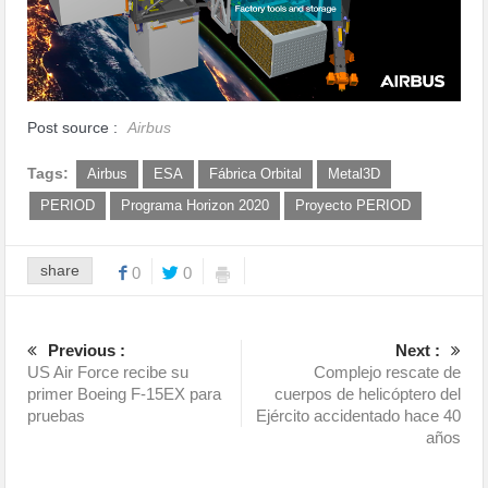
Post source :
Airbus
Tags:
Airbus
ESA
Fábrica Orbital
Metal3D
PERIOD
Programa Horizon 2020
Proyecto PERIOD
share
0
0
Previous :
Next :
US Air Force recibe su
Complejo rescate de
primer Boeing F-15EX para
cuerpos de helicóptero del
pruebas
Ejército accidentado hace 40
años