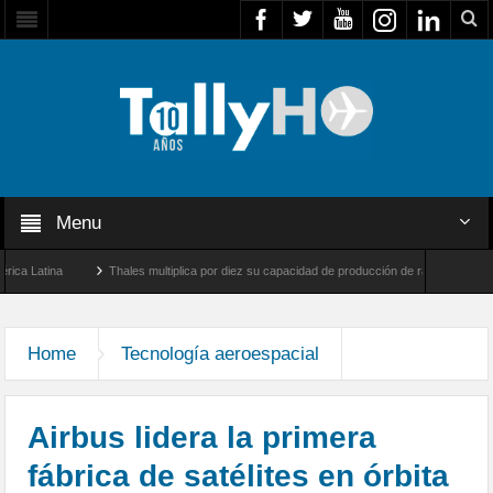
Menu
tina
Thales multiplica por diez su capacidad de producción de radares en Brasil
y Farnborough, Reino Unido
Airbus U030 Flexrotor inicia sus operaciones con la Ag
Home
Tecnología aeroespacial
Airbus lidera la primera
fábrica de satélites en órbita