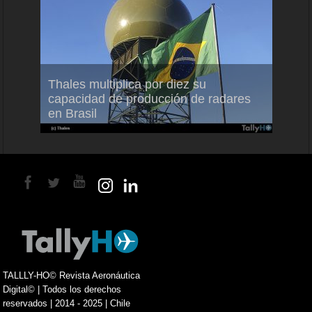
em
Thales multiplica por diez su
Ampli
ral
capacidad de producción de radares
vuelo
en Brasil
A350
TALLLY-HO© Revista Aeronáutica
Digital© | Todos los derechos
reservados | 2014 - 2025 | Chile