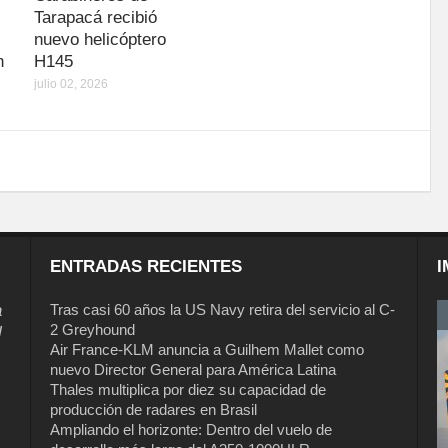
Tarapacá recibió
nuevo helicóptero
n
H145
julio 02, 2026
ENTRADAS RECIENTES
I
a
Tras casi 60 años la US Navy retira del servicio al C-
2 Greyhound
l
Air France-KLM anuncia a Guilhem Mallet como
nuevo Director General para América Latina
Thales multiplica por diez su capacidad de
producción de radares en Brasil
Ampliando el horizonte: Dentro del vuelo de