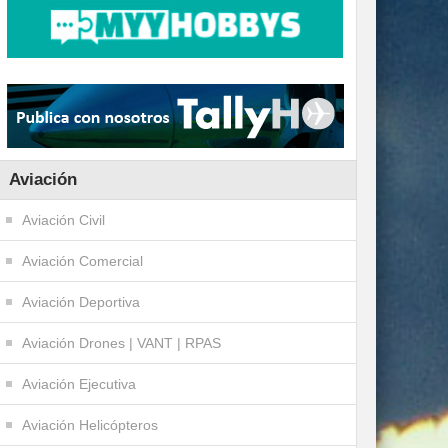
Aviación
Aviación Civil
Aviación Comercial
Aviación Deportiva
Aviación Drones | VANT | RPAS
Aviación Ejecutiva
Aviación Helicópteros