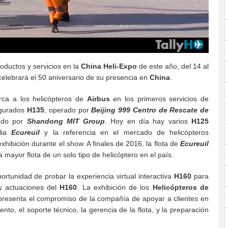
ductos y servicios en la
China Heli-Expo
de este año, del 14 al
elebrará el 50 aniversario de su presencia en
China
.
rca a los helicópteros de
Airbus
en los primeros servicios de
gurados
H135
, operado por
Beijing 999 Centro de Rescate de
ado por
Shandong MIT Group
. Hoy en día hay varios
H125
lia
Ecureuil
y la referencia en el mercado de helicópteros
xhibición durante el show. A finales de 2016, la flota de
Ecureuil
a mayor flota de un solo tipo de helicóptero en el país.
ortunidad de probar la experiencia virtual interactiva
H160
para
 y actuaciones del
H160
. La exhibición de los
Helicópteros de
presenta el compromiso de la compañía de apoyar a clientes en
to, el soporte técnico, la gerencia de la flota, y la preparación