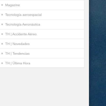
Magazine
Tecnología aeroespacial
Tecnología Aeronáutica
TH | Accidente Aéreo
TH | Novedades
TH | Tendencias
TH | Última Hora