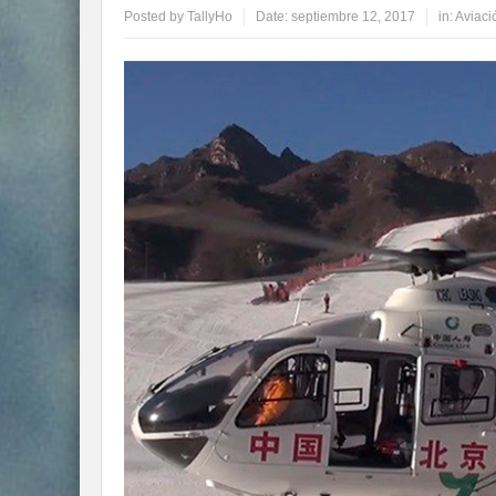
Posted by
TallyHo
Date:
septiembre 12, 2017
in:
Aviaci