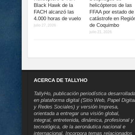
Black Hawk de la
helicópteros de las
FACH alcanzó las
FFAA por estado de
4.000 horas de vuelo
catástrofe en Regió
de Coquimbo
julio 27, 2026
julio 21, 2026
ACERCA DE TALLYHO
TallyHo, publicación periodística desarrollad
en plataforma digital (Sitio Web, Papel Digita
y Redes Sociales) y versión Impresa,
orientada a entregar una visión global,
integral, entretenida, dinámica, profesional y
tecnológica, de la aeronáutica nacional e
internacional. Incorpora temas relacionados