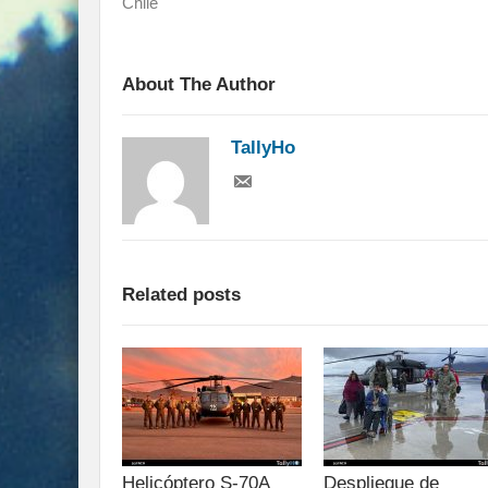
Chile
About The Author
TallyHo
Related posts
Helicóptero S-70A
Despliegue de