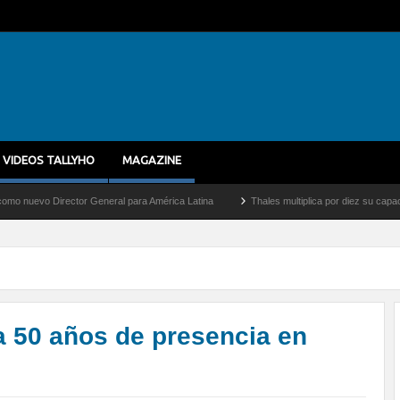
VIDEOS TALLYHO
MAGAZINE
tor General para América Latina
Thales multiplica por diez su capacidad de producc
a 50 años de presencia en