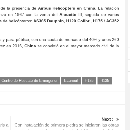
 de la presencia de
Airbus Helicopters en China
. La relación
nzó en 1967 con la venta del
Alouette III
, seguida de varios
a de helicópteros:
AS365 Dauphin
,
H120 Colibri
,
H175
/
AC352
ino y para-público, con una cuota de mercado del 40% y unos 260
 vez en 2016,
China
se convirtió en el mayor mercado civil de la
9 Centro de Rescate de Emergenci
Ecureuil
H125
H135
Next :
ris a
Con instalación de primera piedra se iniciaron las obras