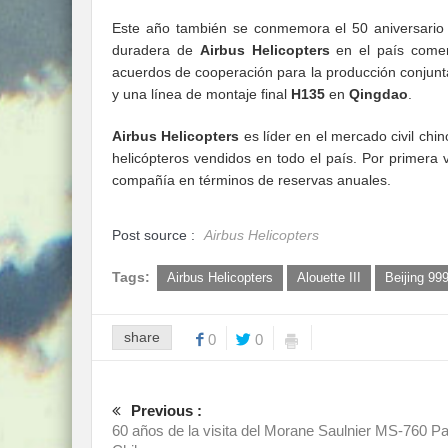
Este año también se conmemora el 50 aniversario
duradera de
Airbus Helicopters
en el país come
acuerdos de cooperación para la producción conjunt
y una línea de montaje final
H135
en
Qingdao
.
Airbus Helicopters
es líder en el mercado civil ch
helicópteros vendidos en todo el país. Por primera
compañía en términos de reservas anuales.
Post source :
Airbus Helicopters
Tags:
Airbus Helicopters
Alouette III
Beijing 99
share
0
0
Previous :
60 años de la visita del Morane Saulnier MS-760 Pa