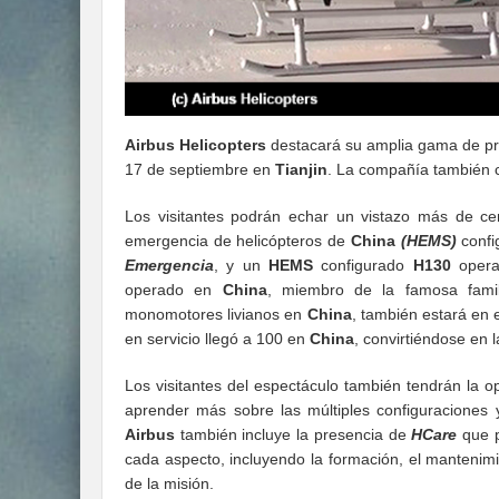
Airbus Helicopters
destacará su amplia gama de pro
17 de septiembre en
Tianjin
. La compañía también c
Los visitantes podrán echar un vistazo más de ce
emergencia de helicópteros de
China
(HEMS)
confi
Emergencia
, y un
HEMS
configurado
H130
oper
operado en
China
, miembro de la famosa fami
monomotores livianos en
China
, también estará en e
en servicio llegó a 100 en
China
, convirtiéndose en l
Los visitantes del espectáculo también tendrán la op
aprender más sobre las múltiples configuraciones
Airbus
también incluye la presencia de
HCare
que 
cada aspecto, incluyendo la formación, el mantenimien
de la misión.