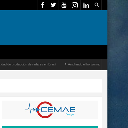
ión de radares en Brasil
Ampliando el horizonte: Dentro del vuelo de desarrollo más