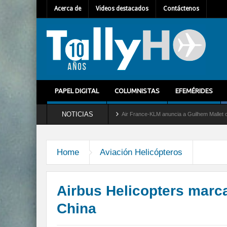
Acerca de
Videos destacados
Contáctenos
PAPEL DIGITAL
COLUMNISTAS
EFEMÉRIDES
NOTICIAS
ervicio al C-2 Greyhound
Air France-KLM anuncia a Guilhem Mallet como nuevo Direc
Home
Aviación Helicópteros
Airbus Helicopters marc
China