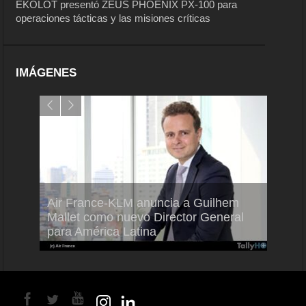
EKOLOT presentó ZEUS PHOENIX PX-100 para
operaciones tácticas y las misiones críticas
IMÁGENES
Air France-KLM anuncia a Guilhem
Thale
ra del
Mallet como nuevo Director General
capac
para América Latina
en Br