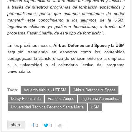
extensa experiencia en la formación de ingenieros y técnicos
a través de nuestros programas de formación específicos y
personalizados, por lo que estamos encantados de poder
transferir este conocimiento a los alumnos de la USM.
Ingenieros chilenos ya pudieron beneficiarse, a través del
programa Fasat Charlie, de este tipo de formación”
.
En los próximos meses,
Airbus Defence and Space
y la
USM
seguirán trabajando en aspectos como los contenidos
pedagógicos, la transferencia de conocimiento de la empresa
a la universidad o el calendario lectivo del programa
universitario.
Tags:
Acuerdo Airbus - UTFSM
Airbus Defence & Space
Darcy Fuenzalida
Francois Auque
Ingeniería Aeronáutica
Universidad Técnica Federico Santa María
USM
share
0
0