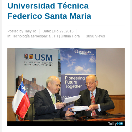
Universidad Técnica
Federico Santa María
Posted by
TallyHo
Date:
julio 29, 2015
in:
Tecnología aeroespacial
,
TH | Última Hora
3898 Views