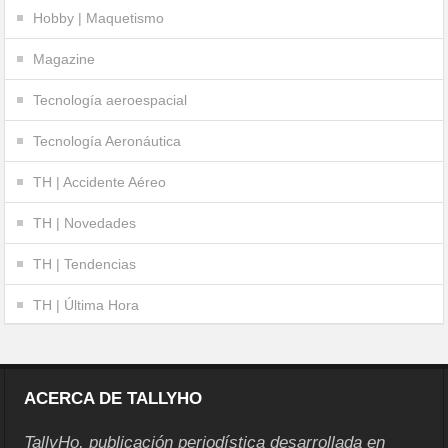
Hobby | Maquetismo
Magazine
Tecnología aeroespacial
Tecnología Aeronáutica
TH | Accidente Aéreo
TH | Novedades
TH | Tendencias
TH | Última Hora
ACERCA DE TALLYHO
TallyHo, publicación periodística desarrollada en