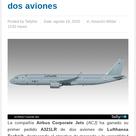
dos aviones
Posted by
TallyHo
Date:
agosto 18, 2020
in:
Aviación Militar
1530 Views
La compañía
Airbus Corporate Jets
(ACJ)
ha ganado su
primer pedido
A321LR
de dos aviones de
Lufthansa
Technik
, destacando el atractivo de mercado y la versatilidad