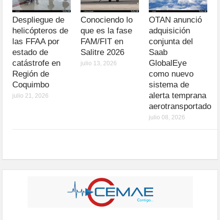
Despliegue de
Conociendo lo
OTAN anunció
helicópteros de
que es la fase
adquisición
las FFAA por
FAM/FIT en
conjunta del
estado de
Salitre 2026
Saab
catástrofe en
GlobalEye
julio 13, 2026
Región de
como nuevo
Coquimbo
sistema de
alerta temprana
julio 21, 2026
aerotransportado
julio 08, 2026