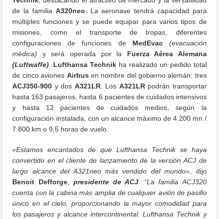
de la familia
A320neo
. La aeronave tendrá capacidad para
múltiples funciones y se puede equipar para varios tipos de
misiones, como el transporte de tropas, diferentes
configuraciones de funciones de
MedEvac
(evacuación
médica)
y será operada por la
Fuerza Aérea Alemana
(Luftwaffe)
.
Lufthansa Technik
ha realizado un pedido total
de cinco aviones
Airbus
en nombre del gobierno alemán: tres
ACJ350-900
y dos
A321LR
. Los
A321LR
podrán transportar
hasta 163 pasajeros, hasta 6 pacientes de cuidados intensivos
y hasta 12 pacientes de cuidados medios, según la
configuración instalada, con un alcance máximo de 4.200 mn /
7.800 km o 9,5 horas de vuelo.
«Estamos encantados de que Lufthansa Technik se haya
convertido en el cliente de lanzamiento de la versión ACJ de
largo alcance del A321neo más vendido del mundo»
, dijo
Benoit Defforge
,
presidente de ACJ
.
“La familia ACJ320
cuenta con la cabina más amplia de cualquier avión de pasillo
único en el cielo, proporcionando la mayor comodidad para
los pasajeros y alcance intercontinental. Lufthansa Technik y