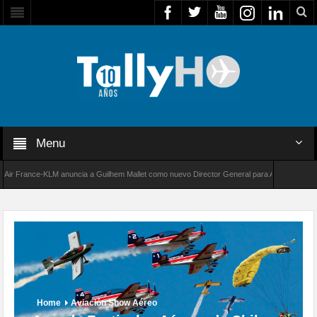
Menu
rance-KLM anuncia a Guilhem Mallet como nuevo Director General para América Latina
00 de Bombardier establece un nuevo récord de velocidad entre Los Ángeles y Farnborough
Home
Aviación Show Aéreo