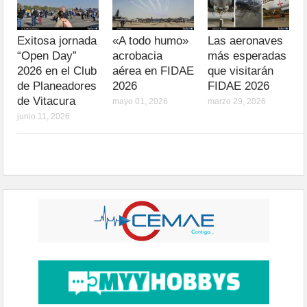
Exitosa jornada
«A todo humo»
Las aeronaves
“Open Day”
acrobacia
más esperadas
2026 en el Club
aérea en FIDAE
que visitarán
de Planeadores
2026
FIDAE 2026
de Vitacura
mayo 01, 2026
marzo 29, 2026
junio 11, 2026