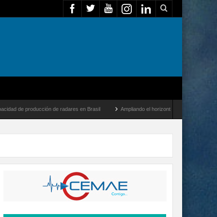
ducción de radares en Brasil
Ampliando el horizonte: Dentro del vuelo de desarrollo