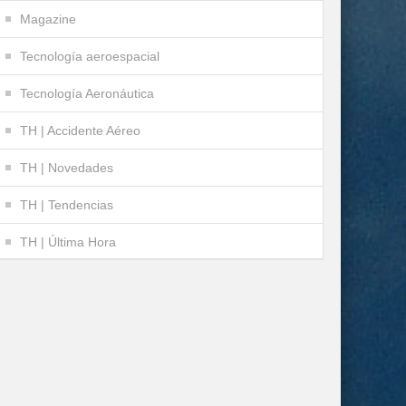
Magazine
Tecnología aeroespacial
Tecnología Aeronáutica
TH | Accidente Aéreo
TH | Novedades
TH | Tendencias
TH | Última Hora