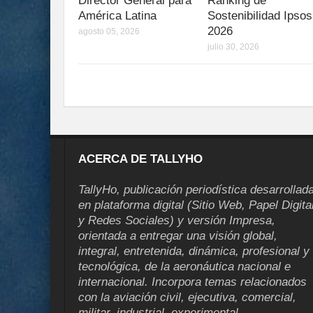
Director General para
Ranking de
América Latina
Sostenibilidad Ipsos
2026
agosto 05, 2026
julio 30, 2026
ACERCA DE TALLYHO
TallyHo, publicación periodística desarrollad
en plataforma digital (Sitio Web, Papel Digita
y Redes Sociales) y versión Impresa,
orientada a entregar una visión global,
integral, entretenida, dinámica, profesional y
tecnológica, de la aeronáutica nacional e
internacional. Incorpora temas relacionados
con la aviación civil, ejecutiva, comercial,
militar, industrial, experimental,