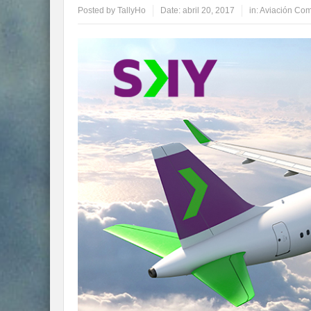
Posted by
TallyHo
Date:
abril 20, 2017
in:
Aviación Com