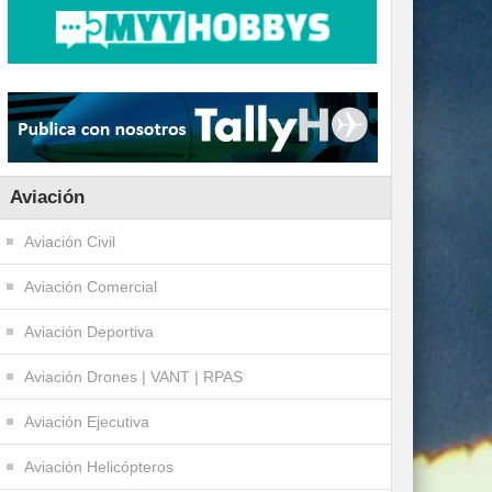
Aviación
Aviación Civil
Aviación Comercial
Aviación Deportiva
Aviación Drones | VANT | RPAS
Aviación Ejecutiva
Aviación Helicópteros