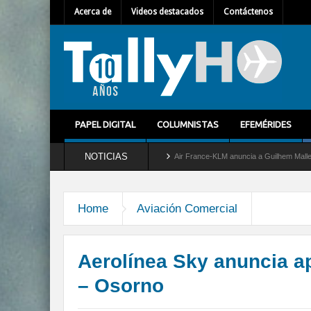
Acerca de
Videos destacados
Contáctenos
PAPEL DIGITAL
COLUMNISTAS
EFEMÉRIDES
NOTICIAS
el servicio al C-2 Greyhound
Air France-KLM anuncia a Guilhem Mallet como nuevo D
Home
Aviación Comercial
Aerolínea Sky anuncia a
– Osorno