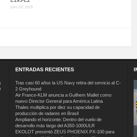
E195-E2
julio 29, 2026
ENTRADAS RECIENTES
I
a
Tras casi 60 años la US Navy retira del servicio al C-
2 Greyhound
l
Air France-KLM anuncia a Guilhem Mallet como
nuevo Director General para América Latina
Thales multiplica por diez su capacidad de
producción de radares en Brasil
Ampliando el horizonte: Dentro del vuelo de
desarrollo más largo del A350-1000ULR
EKOLOT presentó ZEUS PHOENIX PX-100 para
Tras casi 60 años la US Navy retira del