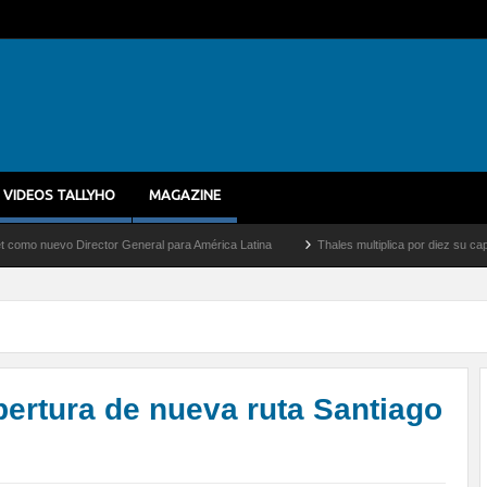
VIDEOS TALLYHO
MAGAZINE
irector General para América Latina
Thales multiplica por diez su capacidad de pro
pertura de nueva ruta Santiago