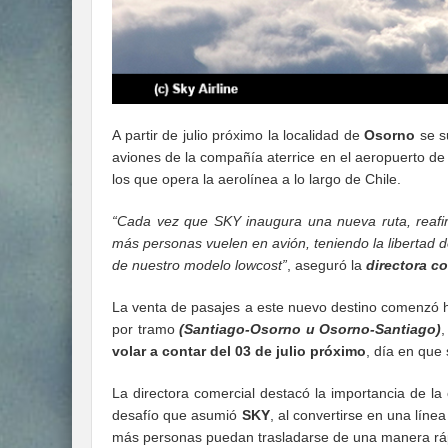
A partir de julio próximo la localidad de
Osorno
se s
aviones de la compañía aterrice en el aeropuerto de
los que opera la aerolínea a lo largo de Chile.
“Cada vez que SKY inaugura una nueva ruta, reafi
más personas vuelen en avión, teniendo la libertad d
de nuestro modelo lowcost”
, aseguró la
directora c
La venta de pasajes a este nuevo destino comenzó h
por tramo
(
Santiago-Osorno u Osorno-Santiago)
,
volar a contar del 03 de julio próximo
, día en que 
La directora comercial destacó la importancia de l
desafío que asumió
SKY
, al convertirse en una líne
más personas puedan trasladarse de una manera rá