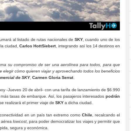
umará al listado de rutas nacionales de
SKY
, cuando uno de los
 la ciudad,
Carlos HottSiebert
, integrando así los 14 destinos en
rma su compromiso de ser una aerolínea para todos, para que
e elegir cómo quieren viajar y aprovechando todos los beneficios
omercial de
SKY
,
Carmen Gloria Serrat
.
oy -Jueves 20 de abril- con una tarifa de lanzamiento de $6.990
 más tasas de embarque. Así, los pasajeros interesados
podrán
se realizará el primer viaje de
SKY
a dicha ciudad.
a conectividad en un país tan extremo como
Chile
, recalcando el
a aérea
lowcost
, para poder democratizar los viajes y permitir que
pida, segura y económica.