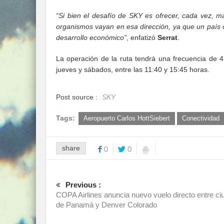
“Si bien el desafío de SKY es ofrecer, cada vez, m
organismos vayan en esa dirección, ya que un país 
desarrollo económico”
, enfatizó
Serrat
.
La operación de la ruta tendrá una frecuencia de 4 
jueves y sábados, entre las 11:40 y 15:45 horas.
Post source :
SKY
Tags:
Aeropuerto Carlos HottSiebert
Conectividad
share
0
0
Previous :
COPA Airlines anuncia nuevo vuelo directo entre ci
de Panamá y Denver Colorado