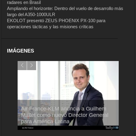
radares en Brasil
Ampliando el horizonte: Dentro del vuelo de desarrollo más
largo del A350-1000ULR
EKOLOT presentó ZEUS PHOENIX PX-100 para
operaciones tácticas y las misiones críticas
IMÁGENES
Air France-KLM anuncia a Guilhem
Thale
ra del
Mallet como nuevo Director General
capac
para América Latina
en Br