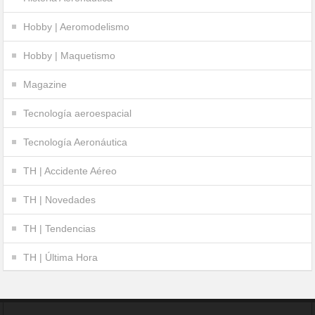
Hobby | Aeromodelismo
Hobby | Maquetismo
Magazine
Tecnología aeroespacial
Tecnología Aeronáutica
TH | Accidente Aéreo
TH | Novedades
TH | Tendencias
TH | Última Hora