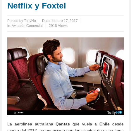
Netflix y Foxtel
Posted by
TallyHo
Date:
febrero 17, 2017
in:
Aviación Comercial
2918 Views
La aerolínea autraliana
Qantas
que vuela a
Chile
desde
marzo del 2012, ha anunciado que los clientes de dicha línea