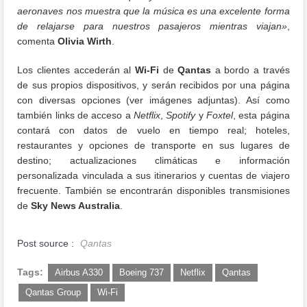
aeronaves nos muestra que la música es una excelente forma
de relajarse para nuestros pasajeros mientras viajan»
,
comenta
Olivia Wirth
.
Los clientes accederán al
Wi-Fi
de
Qantas
a bordo a través
de sus propios dispositivos, y serán recibidos por una página
con diversas opciones (ver imágenes adjuntas). Así como
también links de acceso a
Netflix
,
Spotify
y
Foxtel
, esta página
contará con datos de vuelo en tiempo real; hoteles,
restaurantes y opciones de transporte en sus lugares de
destino; actualizaciones climáticas e información
personalizada vinculada a sus itinerarios y cuentas de viajero
frecuente. También se encontrarán disponibles transmisiones
de
Sky News Australia
.
Post source :
Qantas
Tags:
Airbus A330
Boeing 737
Netflix
Qantas
Qantas Group
Wi-Fi