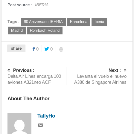
Post source :
IBERIA
Tags:
90 Aniversario IBERIA
Barcelona
Iberia
Madrid
Rohrbach Roland
share
0
0
Previous :
Next :
Delta Air Lines encarga 100
Levanta el vuelo el nuevo
aviones A321neo ACF
A380 de Singapore Airlines
About The Author
TallyHo