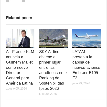
Related posts
Air France-KLM
SKY Airline
LATAM
anuncia a
obtiene el
presenta la
Guilhem Mallet
primer lugar
cabina de
como nuevo
entre las
nuevos aviones
Director
aerolíneas en el
Embraer E195-
General para
Ranking de
E2
América Latina
Sostenibilidad
julio 29, 2026
Ipsos 2026
agosto 05, 2026
julio 30, 2026