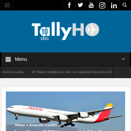
Menu
ica Latina
Thales multiplica por diez su capacidad de producción de radares en Brasi
geles y Farnborough, Reino Unido
Airbus U030 Flexrotor inicia sus operaciones con
Home
Aviación Comercial