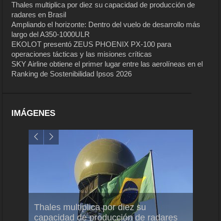
Thales multiplica por diez su capacidad de producción de
radares en Brasil
Ampliando el horizonte: Dentro del vuelo de desarrollo más
largo del A350-1000ULR
EKOLOT presentó ZEUS PHOENIX PX-100 para
operaciones tácticas y las misiones críticas
SKY Airline obtiene el primer lugar entre las aerolíneas en el
Ranking de Sostenibilidad Ipsos 2026
IMÁGENES
em
Thales multiplica por diez su
Ampli
ral
capacidad de producción de radares
vuelo