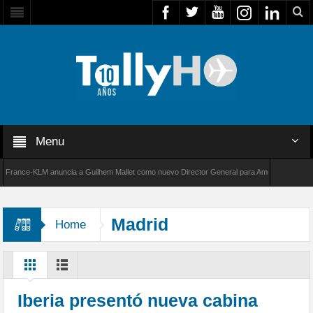
Menu
ance-KLM anuncia a Guilhem Mallet como nuevo Director General para América Latina
0 de Bombardier establece un nuevo récord de velocidad entre Los Ángeles y Farnborough,
Madrid
Home
Iberia presentó nueva cabina