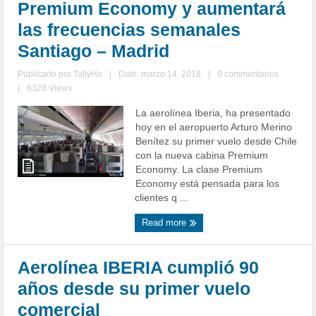
Premium Economy y aumentará
las frecuencias semanales
Santiago – Madrid
Publicado por
TallyHo
|
Date: marzo 14, 2018
|
0 commentarios
|
6328 Views
La aerolínea Iberia, ha presentado
hoy en el aeropuerto Arturo Merino
Benítez su primer vuelo desde Chile
con la nueva cabina Premium
Economy. La clase Premium
Economy está pensada para los
clientes q ...
Read more
Aerolínea IBERIA cumplió 90
años desde su primer vuelo
comercial