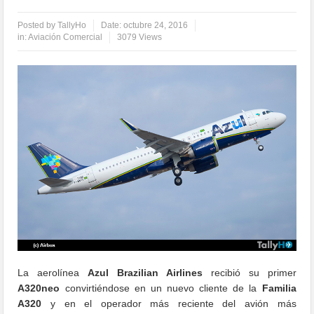
Posted by
TallyHo
Date:
octubre 24, 2016
in:
Aviación Comercial
3079 Views
La aerolínea
Azul Brazilian Airlines
recibió su primer
A320neo
convirtiéndose en un nuevo cliente de la
Familia
A320
y en el operador más reciente del avión más