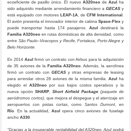
ecoeficiente de pasillo único. El nuevo
A320neo
de
Azul
ha
sido adquirido mediante arrendamiento financiero a
GECAS
y
está equipado con motores
LEAP-1A
, de
CFM International
.
El avión presenta el innovador interior de cabina
Space-Flex
y
puede transportar hasta 174 pasajeros.
Azul
destinará la
Familia A320neo
en rutas domésticas de alta densidad, como
entre
São Paulo–Viracopos y Recife, Fortaleza, Porto Alegre y
Belo Horizonte.
En 2014
Azul
firmó un contrato con Airbus para la adquisición
de 35 aviones de la
Familia A320neo
. Además, la aerolínea
firmó un contrato con
GECAS
y otras empresas de leasing
para arrendar otros 28 aviones de la misma familia.
Azul
ha
elegido el
A320neo
por sus bajos costos operativos y la
nueva opción
SHARP
,
Short Airfield Package
(paquete de
aeródromos cortos)
, que mejora el despegue y el aterrizaje en
aeropuertos con pistas cortas, como
Santos Dumont
, en
Río
. En la actualidad,
Azul
opera cinco aviones de fuselaje
ancho
A330
.
“Gracias a la insuperable rentabilidad del A320neo, Azul podrá