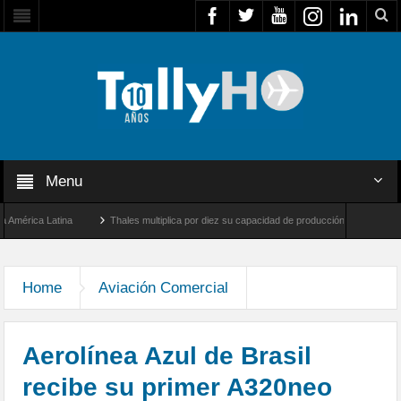
Menu
ica Latina
Thales multiplica por diez su capacidad de producción de radares en Brasi
geles y Farnborough, Reino Unido
Airbus U030 Flexrotor inicia sus operaciones con
Home
Aviación Comercial
Aerolínea Azul de Brasil
recibe su primer A320neo