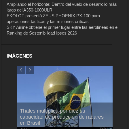
Ampliando el horizonte: Dentro del vuelo de desarrollo más
largo del A350-1000ULR
EKOLOT presentó ZEUS PHOENIX PX-100 para
operaciones tácticas y las misiones críticas
SKY Airline obtiene el primer lugar entre las aerolíneas en el
Ranking de Sostenibilidad Ipsos 2026
IMÁGENES
em
Thales multiplica por diez su
Ampli
ral
capacidad de producción de radares
vuelo
en Brasil
A350