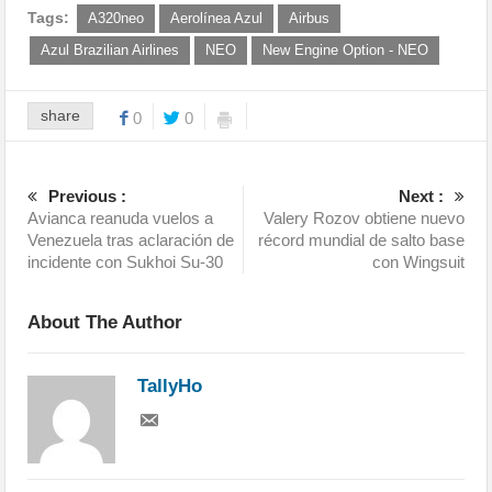
Tags:
A320neo
Aerolínea Azul
Airbus
Azul Brazilian Airlines
NEO
New Engine Option - NEO
share
0
0
Previous :
Next :
Avianca reanuda vuelos a
Valery Rozov obtiene nuevo
Venezuela tras aclaración de
récord mundial de salto base
incidente con Sukhoi Su-30
con Wingsuit
About The Author
TallyHo