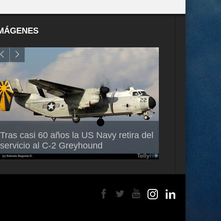
MÁGENES
Air France-KLM anuncia a Guilhem
Thales multipl
Tras casi 60 años la US Navy retira del
Mallet como nuevo Director General
capacidad de 
servicio al C-2 Greyhound
para América Latina
en Brasil