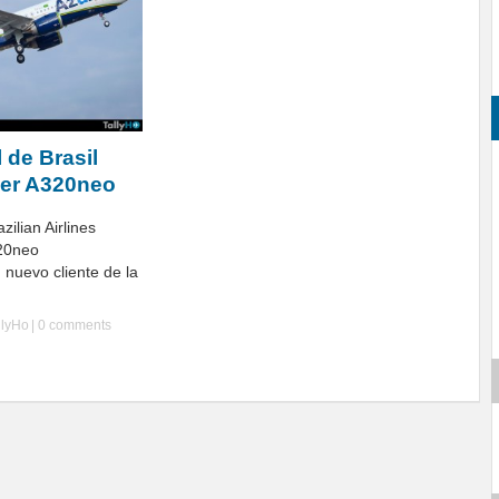
 de Brasil
mer A320neo
zilian Airlines
320neo
 nuevo cliente de la
llyHo
|
0 comments