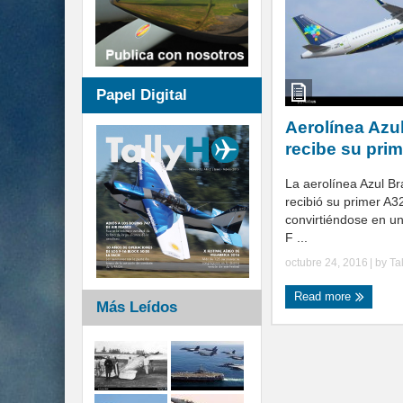
Papel Digital
Aerolínea Azul
recibe su pri
La aerolínea Azul Bra
recibió su primer A
convirtiéndose en un
F ...
octubre 24, 2016
| by
Ta
Read more
Más Leídos