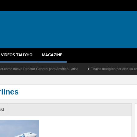
VIDEOS TALLYHO
MAGAZINE
uevo Director General para América Latina
Thales multiplica por diez su capacidad 
rlines
ist