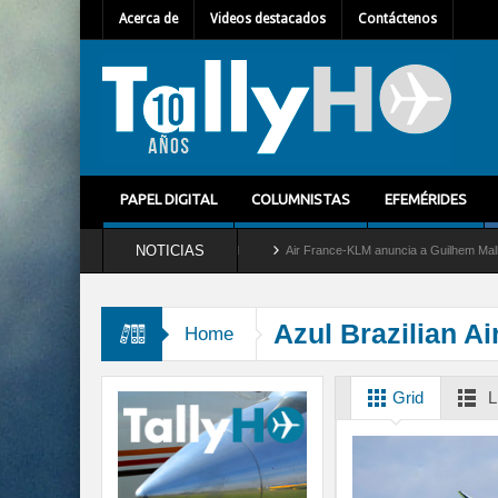
Acerca de
Videos destacados
Contáctenos
PAPEL DIGITAL
COLUMNISTAS
EFEMÉRIDES
NOTICIAS
tira del servicio al C-2 Greyhound
Air France-KLM anuncia a Guilhem Mallet como n
Azul Brazilian Ai
Home
Grid
L