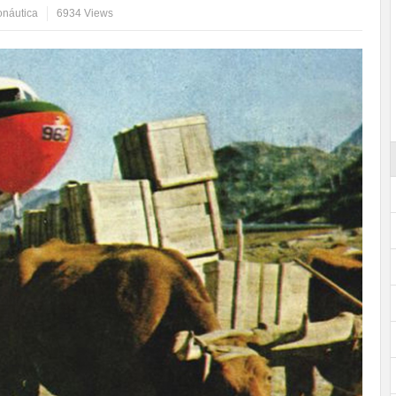
onáutica
6934 Views