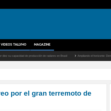
VIDEOS TALLYHO
MAGAZINE
ad de producción de radares en Brasil
Ampliando el horizonte: Dentro del vuelo de d
eo por el gran terremoto de