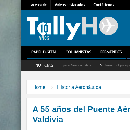
Acerca de
Videos destacados
Contáctenos
PAPEL DIGITAL
COLUMNISTAS
EFEMÉRIDES
NOTICIAS
o nuevo Director General para América Latina
Thales multiplica por diez su capacid
Home
Historia Aeronáutica
A 55 años del Puente Aér
Valdivia