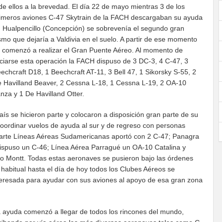
de ellos a la brevedad. El día 22 de mayo mientras 3 de los
imeros aviones C-47 Skytrain de la FACH descargaban su ayuda
 Hualpencillo (Concepción) se sobrevenía el segundo gran
smo que dejaría a Valdivia en el suelo. A partir de ese momento
 comenzó a realizar el Gran Puente Aéreo. Al momento de
iciarse esta operación la FACH dispuso de 3 DC-3, 4 C-47, 3
echcraft D18, 1 Beechcraft AT-11, 3 Bell 47, 1 Sikorsky S-55, 2
 Havilland Beaver, 2 Cessna L-18, 1 Cessna L-19, 2 OA-10
za y 1 De Havilland Otter.
ís se hicieron parte y colocaron a disposición gran parte de su
coordinar vuelos de ayuda al sur y de regreso con personas
arte Líneas Aéreas Sudamericanas aportó con 2 C-47; Panagra
ispuso un C-46; Línea Aérea Parragué un OA-10 Catalina y
 Montt. Todas estas aeronaves se pusieron bajo las órdenes
habitual hasta el día de hoy todos los Clubes Aéreos se
nteresada para ayudar con sus aviones al apoyo de esa gran zona
 ayuda comenzó a llegar de todos los rincones del mundo,