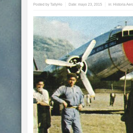
Posted by
TallyHo
Date:
mayo 23, 2015
in:
Historia Aer