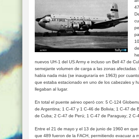
ar
47
De
cu
pe
pa
10
de
he
nuevos UH-1 del US Army e incluso un Bell 47 de Cu
semejante volumen de carga a las zonas afectadas. L
había nada más (se inauguraría en 1963) por cuanto
que estaba estacionado en uno de los cabezales y ha
llegaban al lugar.
En total el puente aéreo operó con: 5 C-124 Globema
de Argentina; 1 C-47 y 1 C-46 de Bolivia; 1 C-47 de
de Cuba; 2 C-47 de Perú; 1 C-47 de Paraguay; 2 C-
Entre el 21 de mayo y el 13 de junio de 1960 en que
que 489 fueron de la FACH, permitiendo evacuar a m