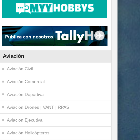
Aviación
Aviación Civil
Aviación Comercial
Aviación Deportiva
Aviación Drones | VANT | RPAS
Aviación Ejecutiva
Aviación Helicópteros