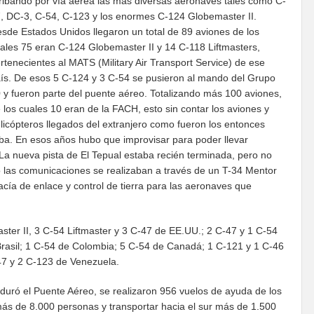
ribando por vía aérea las más diversas aeronaves tales como C-
, DC-3, C-54, C-123 y los enormes C-124 Globemaster II.
sde Estados Unidos llegaron un total de 89 aviones de los
ales 75 eran C-124 Globemaster II y 14 C-118 Liftmasters,
rtenecientes al MATS (Military Air Transport Service) de ese
ís. De esos 5 C-124 y 3 C-54 se pusieron al mando del Grupo
 y fueron parte del puente aéreo. Totalizando más 100 aviones,
 los cuales 10 eran de la FACH, esto sin contar los aviones y
licópteros llegados del extranjero como fueron los entonces
ba. En esos años hubo que improvisar para poder llevar
a nueva pista de El Tepual estaba recién terminada, pero no
 las comunicaciones se realizaban a través de un T-34 Mentor
cía de enlace y control de tierra para las aeronaves que
ster II, 3 C-54 Liftmaster y 3 C-47 de EE.UU.; 2 C-47 y 1 C-54
 Brasil; 1 C-54 de Colombia; 5 C-54 de Canadá; 1 C-121 y 1 C-46
47 y 2 C-123 de Venezuela.
 duró el Puente Aéreo, se realizaron 956 vuelos de ayuda de los
ás de 8.000 personas y transportar hacia el sur más de 1.500