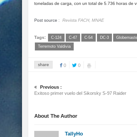
toneladas de carga, con un total de 5.736 horas de v
Post source :
Revista FACH, MNAE
Tags:
C-124
C-47
C-54
DC-3
Globemaster
Terremoto Valdivia
share
0
0
Previous :
Exitoso primer vuelo del Sikorsky S-97 Raider
About The Author
TallyHo