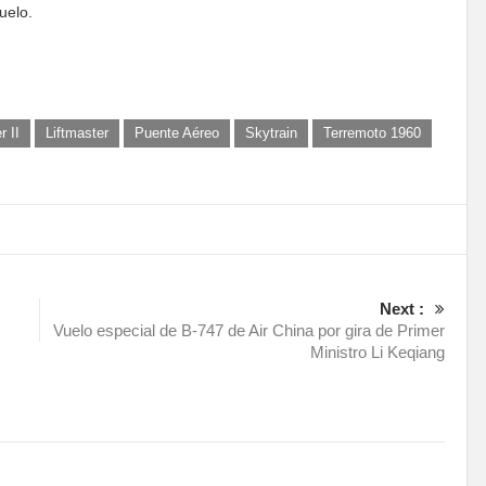
uelo.
 II
Liftmaster
Puente Aéreo
Skytrain
Terremoto 1960
Next :
Vuelo especial de B-747 de Air China por gira de Primer
Ministro Li Keqiang