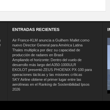
ENTRADAS RECIENTES
I
a
Air France-KLM anuncia a Guilhem Mallet como
nuevo Director General para América Latina
l
Thales multiplica por diez su capacidad de
producción de radares en Brasil
Ampliando el horizonte: Dentro del vuelo de
desarrollo más largo del A350-1000ULR
EKOLOT presentó ZEUS PHOENIX PX-100 para
operaciones tácticas y las misiones críticas
Air France-KLM anuncia a Guilhem
SKY Airline obtiene el primer lugar entre las
Mallet como nuevo Director General
aerolíneas en el Ranking de Sostenibilidad Ipsos
para América Latina
2026