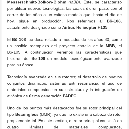
Messerschmitt-Bölkow-Blohm
(MBB)
. Este, se caracterizó
por utilizar nuevas tecnologías, las cuales dieron paso, con el
correr de los años a un exitoso modelo que, hasta el día de
hoy, sigue en producción. Nos referimos al
Bö-108
,
actualmente designado como
Airbus Helicopter H135
.
El
Bö-108
fue desarrollado a mediados de los años 80, como
un posible reemplazo del proyecto estrella de la
MBB
, el
Bö-105. A continuación veremos las características que
hicieron del
Bö-108
un modelo tecnológicamente avanzado
para su época.
Tecnología avanzada en sus rotores; el desarrollo de nuevos
conjuntos dinámicos; sistemas anti resonancia; el uso de
materiales compuestos en su estructura y la integración de
aviónica de última generación
FADEC
.
Uno de los puntos más destacados fue su rotor principal del
tipo
Bearingless
(BMR), ya que no existe una cabeza de rotor
propiamente tal. En este sentido, el rotor principal consistió en
cuatro láminas de materiales compuestos,