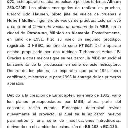
001
. Este aparato estaba propulsado por dos turbinas
Allison
250-C20R
. Los pilotos encargados de realizar las pruebas,
fueron:
Udo Hausen
, piloto jefe de vuelos de pruebas y
Hubert Müller
, ingeniero de vuelos de pruebas. Esto se llevó
a cabo en el
Centro de vuelos de pruebas
de la
MBB
, en la
ciudad de
Ottobrunn
,
Münich
en
Alemania
. Posteriormente,
en junio de 1991, hizo su vuelo un segundo prototipo,
registrado
D-HBEC
, número de serie
VT-002
. Dicho aparato
estaba propulsado por dos turbinas Turbomeca Arrius 1B.
Gracias a otras mejoras que se realizaron, la
MBB
anunció el
lanzamiento de la producción en serie de este helicóptero.
Dentro de los planes, se esperaba que para 1994 fuera
certificado, mientras que para 1995 la entrega de los primeros
aparatos.
Debido a la creación de
Eurocopter
, en enero de 1992, varió
los planes presupuestados por
MBB
, ahora parte del
consorcio recién creado. Eurocopter determinó revisar
nuevamente el proyecto, al cual se le aplicaron nuevos
parámetros y una serie de modificaciones introducidas,
derivando en el cambio de designación de
Bö-108
a
EC-135
.