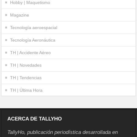
Hobby | Maquetismo
Magazine
Tecnología aeroespacial
Tecnología Aeronáutica
TH | Accidente Aéreo
TH | Novedades
TH | Tendencias
TH | Última Hora
ACERCA DE TALLYHO
TallyHo, publicación periodística desarrollada en