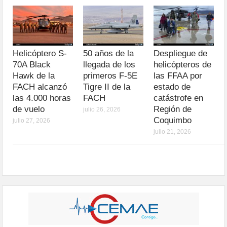
Helicóptero S-
50 años de la
Despliegue de
70A Black
llegada de los
helicópteros de
Hawk de la
primeros F-5E
las FFAA por
FACH alcanzó
Tigre II de la
estado de
las 4.000 horas
FACH
catástrofe en
de vuelo
Región de
julio 26, 2026
Coquimbo
julio 27, 2026
julio 21, 2026