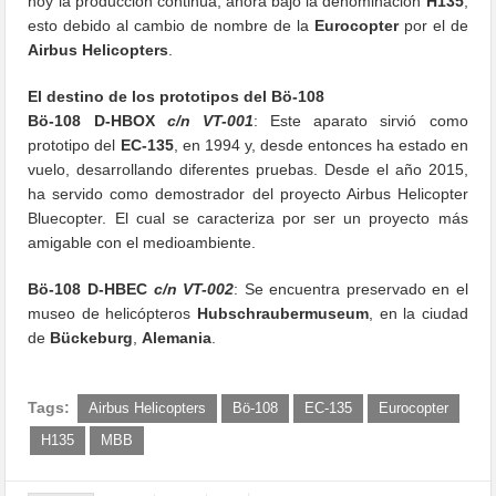
hoy la producción continúa, ahora bajo la denominación
H135
,
esto debido al cambio de nombre de la
Eurocopter
por el de
Airbus Helicopters
.
El destino de los prototipos del Bö-108
Bö-108 D-HBOX
c/n VT-001
: Este aparato sirvió como
prototipo del
EC-135
, en 1994 y, desde entonces ha estado en
vuelo, desarrollando diferentes pruebas. Desde el año 2015,
ha servido como demostrador del proyecto Airbus Helicopter
Bluecopter. El cual se caracteriza por ser un proyecto más
amigable con el medioambiente.
Bö-108 D-HBEC
c/n VT-002
: Se encuentra preservado en el
museo de helicópteros
Hubschraubermuseum
, en la ciudad
de
Bückeburg
,
Alemania
.
Tags:
Airbus Helicopters
Bö-108
EC-135
Eurocopter
H135
MBB