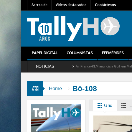
Acerca de
Videos destacados
Contáctenos
PAPEL DIGITAL
COLUMNISTAS
EFEMÉRIDES
NOTICIAS
etira del servicio al C-2 Greyhound
Air France-KLM anuncia a Guilhem Mallet como 
Bö-108
Home
Grid
L