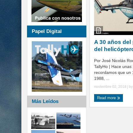
Papel Digital
A 30 años del
del helicópte
Por José Nicolás Ro
TallyHo | Hace una
recordamos que un 
1988, ...
noviembre 02, 2018
| b
Read more
Más Leídos