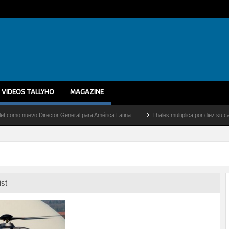
VIDEOS TALLYHO
MAGAZINE
nuevo Director General para América Latina
Thales multiplica por diez su capacidad
ist