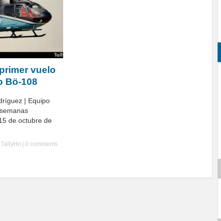
 primer vuelo
ro Bö-108
dríguez | Equipo
s semanas
15 de octubre de
y
TallyHo
|
0 comments