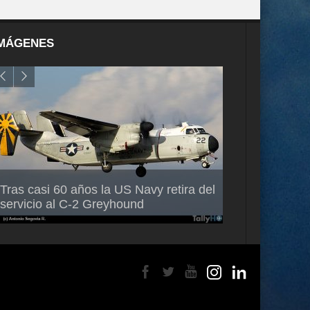
MÁGENES
Air France-KLM anuncia a Guilhem
Thales multipl
Tras casi 60 años la US Navy retira del
Mallet como nuevo Director General
capacidad de 
servicio al C-2 Greyhound
para América Latina
en Brasil