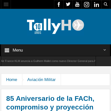
Menu
rance-KLM anuncia a Guilhem Mallet como nuevo Director General para América Latina
00 de Bombardier establece un nuevo récord de velocidad entre Los Ángeles y Farnborough
Home
Aviación Militar
85 Aniversario de la FACh,
compromiso y proyección