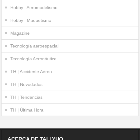
Hobby | Aeromodelismo
Hobby | Maquetismo
Magazine
Tecnología aeroespacial
Tecnología Aeronáutica
TH | Accidente Aéreo
TH | Novedades
TH | Tendencias
TH | Última Hora
ACERCA DE TALLYHO