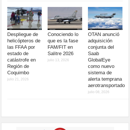
Despliegue de
Conociendo lo
OTAN anunció
helicópteros de
que es la fase
adquisición
las FFAA por
FAM/FIT en
conjunta del
estado de
Salitre 2026
Saab
catástrofe en
GlobalEye
julio 13, 2026
Región de
como nuevo
Coquimbo
sistema de
alerta temprana
julio 21, 2026
aerotransportado
julio 08, 2026