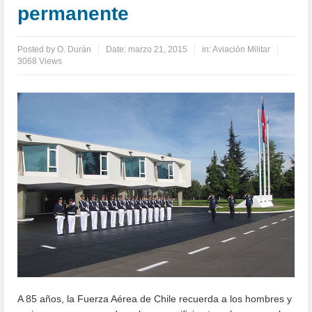
permanente
Posted by
O. Durán
Date:
marzo 21, 2015
in:
Aviación Militar
3068 Views
A 85 años, la Fuerza Aérea de Chile recuerda a los hombres y