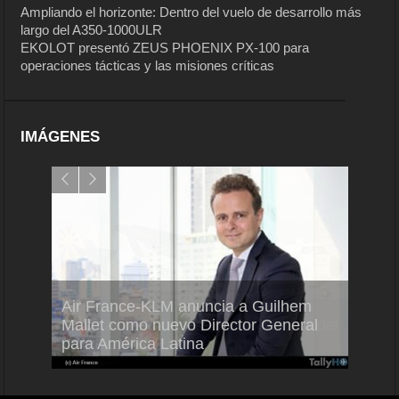
Ampliando el horizonte: Dentro del vuelo de desarrollo más
largo del A350-1000ULR
EKOLOT presentó ZEUS PHOENIX PX-100 para
operaciones tácticas y las misiones críticas
IMÁGENES
Air France-KLM anuncia a Guilhem
Thale
ra del
Mallet como nuevo Director General
capac
para América Latina
en Br