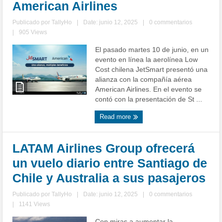
American Airlines
Publicado por
TallyHo
|
Date: junio 12, 2025
|
0 commentarios
|
905 Views
El pasado martes 10 de junio, en un
evento en línea la aerolínea Low
Cost chilena JetSmart presentó una
alianza con la compañía aérea
American Airlines. En el evento se
contó con la presentación de St ...
Read more
LATAM Airlines Group ofrecerá
un vuelo diario entre Santiago de
Chile y Australia a sus pasajeros
Publicado por
TallyHo
|
Date: junio 12, 2025
|
0 commentarios
|
1141 Views
Con miras a aumentar la