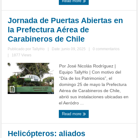
Read more
Jornada de Puertas Abiertas en
la Prefectura Aérea de
Carabineros de Chile
Publicado por
TallyHo
|
Date: junio 09, 2025
|
0 commentarios
|
1877 Views
Por José Nicolás Rodríguez |
Equipo TallyHo | Con motivo del
“Día de los Patrimonios”, el
domingo 25 de mayo la Prefectura
Aérea de Carabineros de Chile,
abrió sus instalaciones ubicadas en
el Aeródro ...
Read more
Helicópteros: aliados