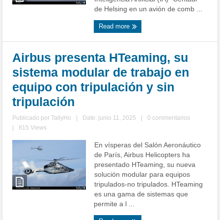
de Helsing en un avión de comb ...
Read more
Airbus presenta HTeaming, su
sistema modular de trabajo en
equipo con tripulación y sin
tripulación
Publicado por
TallyHo
|
Date: junio 11, 2025
|
0 commentarios
|
815 Views
En vísperas del Salón Aeronáutico
de París, Airbus Helicopters ha
presentado HTeaming, su nueva
solución modular para equipos
tripulados-no tripulados. HTeaming
es una gama de sistemas que
permite a l ...