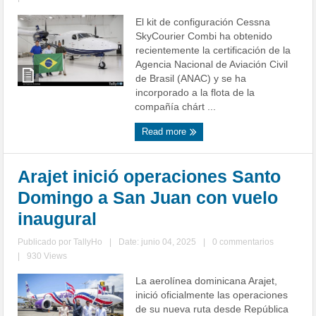
El kit de configuración Cessna
SkyCourier Combi ha obtenido
recientemente la certificación de la
Agencia Nacional de Aviación Civil
de Brasil (ANAC) y se ha
incorporado a la flota de la
compañía chárt ...
Read more
Arajet inició operaciones Santo
Domingo a San Juan con vuelo
inaugural
Publicado por
TallyHo
|
Date: junio 04, 2025
|
0 commentarios
|
930 Views
La aerolínea dominicana Arajet,
inició oficialmente las operaciones
de su nueva ruta desde República