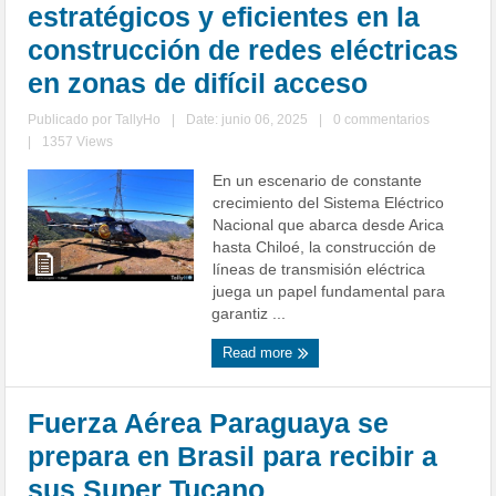
estratégicos y eficientes en la
construcción de redes eléctricas
en zonas de difícil acceso
Publicado por
TallyHo
|
Date: junio 06, 2025
|
0 commentarios
|
1357 Views
En un escenario de constante
crecimiento del Sistema Eléctrico
Nacional que abarca desde Arica
hasta Chiloé, la construcción de
líneas de transmisión eléctrica
juega un papel fundamental para
garantiz ...
Read more
Fuerza Aérea Paraguaya se
prepara en Brasil para recibir a
sus Super Tucano