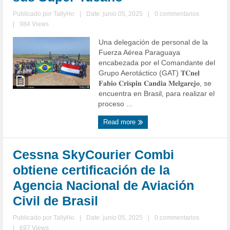
Publicado por
TallyHo
|
Date: junio 05, 2025
|
0 commentarios
|
984 Views
Una delegación de personal de la
Fuerza Aérea Paraguaya
encabezada por el Comandante del
Grupo Aerotáctico (GAT) 𝐓𝐂𝐧𝐞𝐥
𝐅𝐚𝐛𝐢𝐨 𝐂𝐫𝐢𝐬𝐩𝐢́𝐧 𝐂𝐚𝐧𝐝𝐢𝐚 𝐌𝐞𝐥𝐠𝐚𝐫𝐞𝐣𝐨, se
encuentra en Brasil, para realizar el
proceso ...
Read more
Cessna SkyCourier Combi
obtiene certificación de la
Agencia Nacional de Aviación
Civil de Brasil
Publicado por
TallyHo
|
Date: junio 05, 2025
|
0 commentarios
|
697 Views