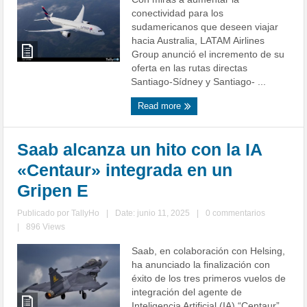
conectividad para los
sudamericanos que deseen viajar
hacia Australia, LATAM Airlines
Group anunció el incremento de su
oferta en las rutas directas
Santiago-Sídney y Santiago- ...
Read more
Saab alcanza un hito con la IA
«Centaur» integrada en un
Gripen E
Publicado por
TallyHo
|
Date: junio 11, 2025
|
0 commentarios
|
896 Views
Saab, en colaboración con Helsing,
ha anunciado la finalización con
éxito de los tres primeros vuelos de
integración del agente de
Inteligencia Artificial (IA) “Centaur”