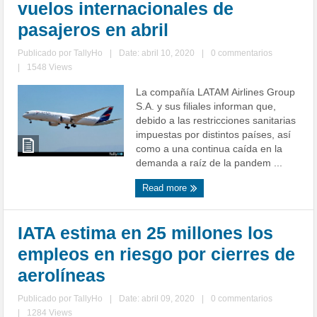
vuelos internacionales de
pasajeros en abril
Publicado por
TallyHo
|
Date: abril 10, 2020
|
0 commentarios
|
1548 Views
La compañía LATAM Airlines Group
S.A. y sus filiales informan que,
debido a las restricciones sanitarias
impuestas por distintos países, así
como a una continua caída en la
demanda a raíz de la pandem ...
Read more
IATA estima en 25 millones los
empleos en riesgo por cierres de
aerolíneas
Publicado por
TallyHo
|
Date: abril 09, 2020
|
0 commentarios
|
1284 Views