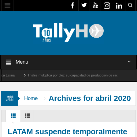
Menu
ina
Thales multiplica por diez su capacidad de producción de radares en Brasil
 Farnborough, Reino Unido
Airbus U030 Flexrotor inicia sus operaciones con la Agen
Archives for abril 2020
Home
LATAM suspende temporalmente