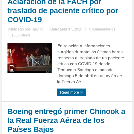
Aclaración de la FACH por
traslado de paciente crítico por
COVID-19
Publicado por
TallyHo
|
Date: abril 07, 2020
|
0 commentarios
|
1680 Views
En relación a informaciones
surgidas durante las últimas horas
respecto al traslado de un paciente
crítico con COVID-19 desde
Temuco a Santiago el pasado
domingo 5 de abril en un avión de
la Fuerza Aé ...
Read more
Boeing entregó primer Chinook a
la Real Fuerza Aérea de los
Países Bajos