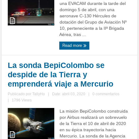
una EVACAM durante la tarde del
domingo 5 de abril, con una
aeronave C-130 Hércules de
dotación del Grupo de Aviación Nº
10, perteneciente a la IIª Brigada
Aérea, tras ...
Read more
La sonda BepiColombo se
despide de la Tierra y
emprenderá viaje a Mercurio
Publicado por
TallyHo
|
Date: abril 03, 2020
|
0 commentarios
|
1796 Views
La misión BepiColombo construida
por Airbus realizará un sobrevuelo
de la Tierra el 10 de abril de 2020
en su épica trayectoria hacia
Mercurio. La sonda de la Agencia