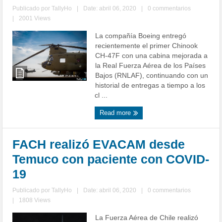
Publicado por
TallyHo
|
Date: abril 06, 2020
|
0 commentarios
|
2001 Views
La compañía Boeing entregó
recientemente el primer Chinook
CH-47F con una cabina mejorada a
la Real Fuerza Aérea de los Países
Bajos (RNLAF), continuando con un
historial de entregas a tiempo a los
cl ...
Read more
FACH realizó EVACAM desde
Temuco con paciente con COVID-
19
Publicado por
TallyHo
|
Date: abril 06, 2020
|
0 commentarios
|
1808 Views
La Fuerza Aérea de Chile realizó