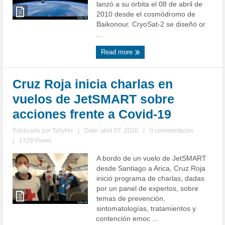
lanzó a su órbita el 08 de abril de
2010 desde el cosmódromo de
Baikonour. CryoSat-2 se diseñó or
...
Read more
Cruz Roja inicia charlas en
vuelos de JetSMART sobre
acciones frente a Covid-19
Publicado por
TallyHo
|
Date: abril 07, 2020
|
0 commentarios
|
1729 Views
A bordo de un vuelo de JetSMART
desde Santiago a Arica, Cruz Roja
inició programa de charlas, dadas
por un panel de expertos, sobre
temas de prevención,
sintomatologías, tratamientos y
contención emoc ...